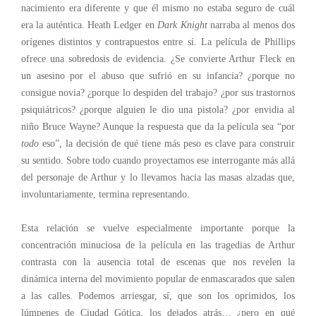
nacimiento era diferente y que él mismo no estaba seguro de cuál
era la auténtica. Heath Ledger en
Dark Knight
narraba al menos dos
orígenes distintos y contrapuestos entre sí. La película de Phillips
ofrece una sobredosis de evidencia. ¿Se convierte Arthur Fleck en
un asesino por el abuso que sufrió en su infancia? ¿porque no
consigue novia? ¿porque lo despiden del trabajo? ¿por sus trastornos
psiquiátricos? ¿porque alguien le dio una pistola? ¿por envidia al
niño Bruce Wayne? Aunque la respuesta que da la película sea “por
todo
eso”, la decisión de qué tiene más peso es clave para construir
su sentido. Sobre todo cuando proyectamos ese interrogante más allá
del personaje de Arthur y lo llevamos hacia las masas alzadas que,
involuntariamente, termina representando.
Esta relación se vuelve especialmente importante porque la
concentración minuciosa de la película en las tragedias de Arthur
contrasta con la ausencia total de escenas que nos revelen la
dinámica interna del movimiento popular de enmascarados que salen
a las calles. Podemos arriesgar, sí, que son los oprimidos, los
lúmpenes de Ciudad Gótica, los dejados atrás… ¿pero en qué