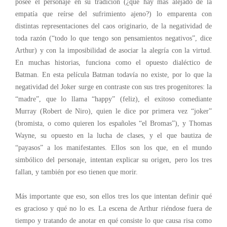
posee el personaje en su tradición (¿qué hay más alejado de la
empatía que reírse del sufrimiento ajeno?) lo emparenta con
distintas representaciones del caos originario, de la negatividad de
toda razón (“todo lo que tengo son pensamientos negativos”, dice
Arthur) y con la imposibilidad de asociar la alegría con la virtud.
En muchas historias, funciona como el opuesto dialéctico de
Batman. En esta película Batman todavía no existe, por lo que la
negatividad del Joker surge en contraste con sus tres progenitores: la
“madre”, que lo llama “happy” (feliz), el exitoso comediante
Murray (Robert de Niro), quien le dice por primera vez “joker”
(bromista, o como quieren los españoles “el Bromas”), y Thomas
Wayne, su opuesto en la lucha de clases, y el que bautiza de
“payasos” a los manifestantes. Ellos son los que, en el mundo
simbólico del personaje, intentan explicar su origen, pero los tres
fallan, y también por eso tienen que morir.
Más importante que eso, son ellos tres los que intentan definir qué
es gracioso y qué no lo es. La escena de Arthur riéndose fuera de
tiempo y tratando de anotar en qué consiste lo que causa risa como