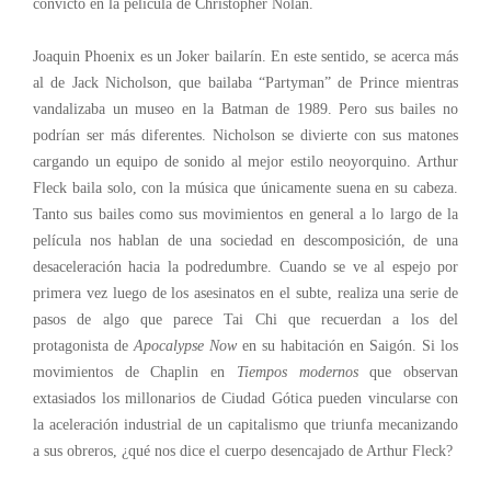
convicto en la película de Christopher Nolan.
Joaquin Phoenix es un Joker bailarín. En este sentido, se acerca más
al de Jack Nicholson, que bailaba “Partyman” de Prince mientras
vandalizaba un museo en la Batman de 1989. Pero sus bailes no
podrían ser más diferentes. Nicholson se divierte con sus matones
cargando un equipo de sonido al mejor estilo neoyorquino. Arthur
Fleck baila solo, con la música que únicamente suena en su cabeza.
Tanto sus bailes como sus movimientos en general a lo largo de la
película nos hablan de una sociedad en descomposición, de una
desaceleración hacia la podredumbre. Cuando se ve al espejo por
primera vez luego de los asesinatos en el subte, realiza una serie de
pasos de algo que parece Tai Chi que recuerdan a los del
protagonista de
Apocalypse Now
en su habitación en Saigón. Si los
movimientos de Chaplin en
Tiempos modernos
que observan
extasiados los millonarios de Ciudad Gótica pueden vincularse con
la aceleración industrial de un capitalismo que triunfa mecanizando
a sus obreros, ¿qué nos dice el cuerpo desencajado de Arthur Fleck?