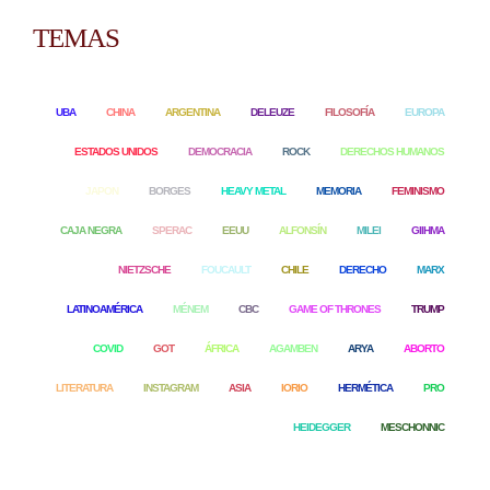
TEMAS
UBA
CHINA
ARGENTINA
DELEUZE
FILOSOFÍA
EUROPA
ESTADOS UNIDOS
DEMOCRACIA
ROCK
DERECHOS HUMANOS
JAPON
BORGES
HEAVY METAL
MEMORIA
FEMINISMO
CAJA NEGRA
SPERAC
EEUU
ALFONSÍN
MILEI
GIIHMA
NIETZSCHE
FOUCAULT
CHILE
DERECHO
MARX
LATINOAMÉRICA
MÉNEM
CBC
GAME OF THRONES
TRUMP
COVID
GOT
ÁFRICA
AGAMBEN
ARYA
ABORTO
LITERATURA
INSTAGRAM
ASIA
IORIO
HERMÉTICA
PRO
HEIDEGGER
MESCHONNIC