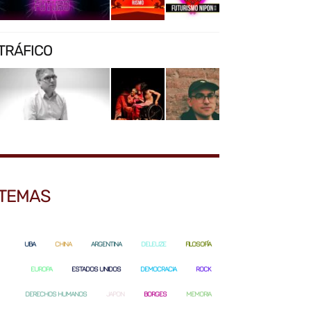
TRÁFICO
TEMAS
UBA
CHINA
ARGENTINA
DELEUZE
FILOSOFÍA
EUROPA
ESTADOS UNIDOS
DEMOCRACIA
ROCK
DERECHOS HUMANOS
JAPON
BORGES
MEMORIA