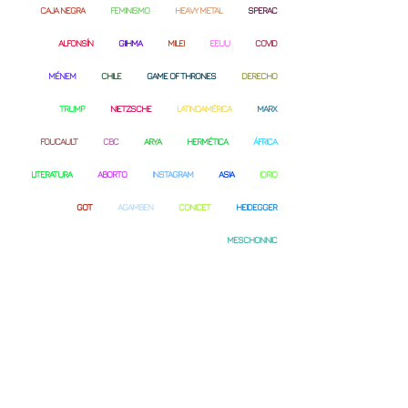
CAJA NEGRA
FEMINISMO
HEAVY METAL
SPERAC
ALFONSÍN
GIIHMA
MILEI
EEUU
COVID
MÉNEM
CHILE
GAME OF THRONES
DERECHO
TRUMP
NIETZSCHE
LATINOAMÉRICA
MARX
FOUCAULT
CBC
ARYA
HERMÉTICA
ÁFRICA
LITERATURA
ABORTO
INSTAGRAM
ASIA
IORIO
GOT
AGAMBEN
CONICET
HEIDEGGER
MESCHONNIC