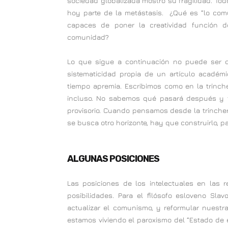
sociedad globalizada mostró su fragilidad. Todo
hoy parte de la metástasis. ¿Qué es “lo com
capaces de poner la creatividad función d
comunidad?
Lo que sigue a continuación no puede ser 
sistematicidad propia de un artículo académi
tiempo apremia. Escribimos como en la trinc
incluso. No sabemos qué pasará después y 
provisorio. Cuando pensamos desde la trinchera
se busca otro horizonte, hay que construirlo, p
ALGUNAS POSICIONES
Las posiciones de los intelectuales en las 
posibilidades. Para el filósofo esloveno Sla
actualizar el comunismo, y reformular nuestr
estamos viviendo el paroxismo del “Estado de 