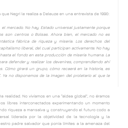
que Negri le realiza a Deleuze en una entrevista de 1990:
, el mercado. No hay Estado universal justamente porque
os son centros o Bolsas. Ahora bien, el mercado no es
ntástica fábrica de riqueza y miseria. Los derechos del
pitalismo liberal, del cual participan activamente. No hay
hasta el fondo en esta producción de miseria humana. La
ra defender y realizar los devenires, comprendiendo ahí
. Cómo girará un grupo, cómo recaerá en la historia, es
 Ya no disponemos de la imagen del proletario al que le
a realidad. No vivíamos en una “aldea global”, no éramos
duos libres interconectados experimentando un momento
endo riqueza a mansalva y construyendo el futuro codo a
sal liderada por la objetividad de la tecnología y la
 nuestro padre salvador que ponía límites a la amenaza del