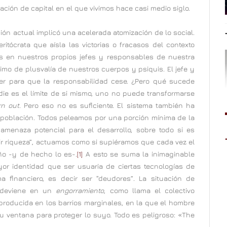
ción de capital en el que vivimos hace casi medio siglo.
n actual implicó una acelerada atomización de lo social.
tócrata que aísla las victorias o fracasos del contexto
os en nuestros propios jefes y responsables de nuestra
imo de plusvalía de nuestros cuerpos y psiquis. El jefe y
er para que la responsabilidad cese. ¿Pero qué sucede
ie es el límite de si mismo, uno no puede transformarse
rn out
. Pero eso no es suficiente. El sistema también ha
 población. Todos peleamos por una porción mínima de la
amenaza potencial para el desarrollo, sobre todo si es
ir riqueza”, actuamos como si supiéramos que cada vez el
ño -y de hecho lo es-.
[1]
A esto se suma la inimaginable
yor identidad que ser usuaria de ciertas tecnologías de
 financiero, es decir ser “deudores”. La situación de
a deviene en un
engorramiento
, como llama el colectivo
producida en los barrios marginales, en la que el hombre
su ventana para proteger lo suyo. Todo es peligroso: «The