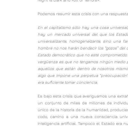
Podemos resumir esta crisis con una respuesta 
En el capitalismo sólo hay una cosa universal
hay un mercado universal del que los Estad
universalizante, homogeneizante, sino una fa
hombre no nos harán bendecir los “gozos” del ca
Estado democrático que no esté comprometido 
vergüenza es que no tengamos ningún medio pa
aquellos que están dentro de nosotros mismos
algo que impone una perpetua “preocupación”.
era suficiente tomar conciencia.
Es bajo esta crisis que averiguamos una extrañ
un conjunto de miles de millones de indivi
único de la historia de la humanidad, produci
codo, camino a una nueva consciencia univer
inteligencia artificial. Tampoco el Estado era