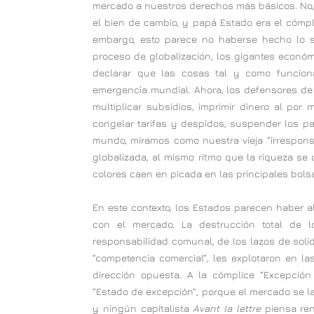
mercado a nuestros derechos más básicos. No,
el bien de cambio, y papá Estado era el cómpl
embargo, esto parece no haberse hecho lo su
proceso de globalización, los gigantes económ
declarar que las cosas tal y como funcion
emergencia mundial. Ahora, los defensores de l
multiplicar subsidios, imprimir dinero al por
congelar tarifas y despidos, suspender los pag
mundo, miramos como nuestra vieja “irrespons
globalizada, al mismo ritmo que la riqueza se
colores caen en picada en las principales bolsa
En este contexto, los Estados parecen haber al
con el mercado. La destrucción total de l
responsabilidad comunal, de los lazos de soli
“competencia comercial”, les explotaron en l
dirección opuesta. A la cómplice “Excepció
“Estado de excepción”, porque el mercado se lav
y ningún capitalista
Avant la lettre
piensa ren