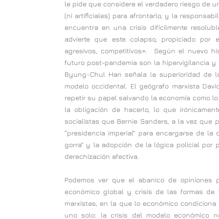
le pide que considere el verdadero riesgo de u
(ni artificiales) para afrontarlo, y la responsa
encuentra en una crisis difícilmente resolub
advierte que este colapso, propiciado por 
agresivos, competitivos». Según el nuevo hist
futuro post-pandemia son la hipervigilancia y 
Byung-Chul Han señala la superioridad de la 
modelo occidental. El geógrafo marxista Dav
repetir su papel salvando la economía como lo
la obligación de hacerlo, lo que irónicam
socialistas que Bernie Sanders, a la vez que 
“presidencia imperial” para encargarse de la c
gorra” y la adopción de la lógica policial por
derechización afectiva.
Podemos ver que el abanico de opiniones p
económico global y crisis de las formas d
marxistas, en la que lo económico condiciona l
uno solo: la crisis del modelo económico n