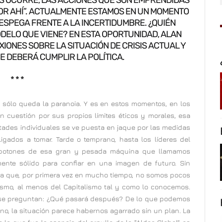
POR AHÍ”. ACTUALMENTE ESTAMOS EN UN MOMENTO
ESPEGA FRENTE A LA INCERTIDUMBRE. ¿QUIÉN
DELO QUE VIENE? EN ESTA OPORTUNIDAD, ALAN
ONES SOBRE LA SITUACIÓN DE CRISIS ACTUAL Y
E DEBERÁ CUMPLIR LA POLÍTICA.
* * *
 sólo queda la paranoia. Y es en estos momentos, en los
n cuestión por sus propios límites éticos y morales, esa
ertades individuales se ve puesta en jaque por las medidas
ligados a tomar. Tarde o temprano, hasta los líderes del
s botones de esa gran y pesada máquina que llamamos
ente sólido para confiar en una imagen de futuro. Sin
era que, por primera vez en mucho tiempo, no somos pocos
ismo, al menos del Capitalismo tal y como lo conocemos.
 se preguntan: ¿Qué pasará después? De lo que podemos
 no, la situación parece habernos agarrado sin un plan. La