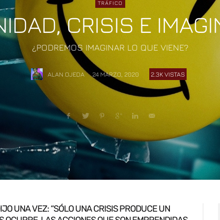
TRÁFICO
DAD, CRISIS E IMAG
¿PODREMOS IMAGINAR LO QUE VIENE?
ALAN OJEDA
24 MARZO, 2020
2.3K VISTAS
IJO UNA VEZ:
“SÓLO UNA CRISIS PRODUCE UN
S OCURRE, LAS ACCIONES QUE SON EMPRENDIDAS