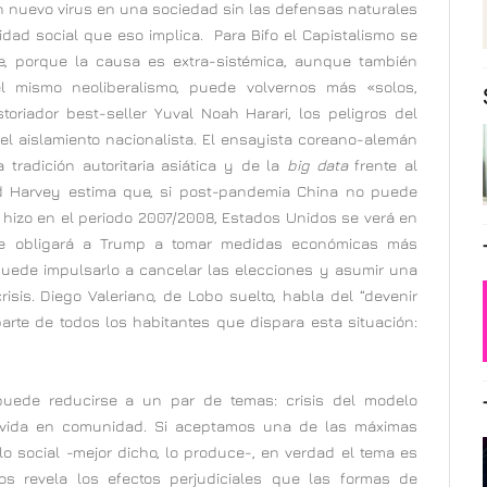
n nuevo virus en una sociedad sin las defensas naturales
bilidad social que eso implica. Para Bifo el Capistalismo se
le, porque la causa es extra-sistémica, aunque también
el mismo neoliberalismo, puede volvernos más «solos,
oriador best-seller Yuval Noah Harari, los peligros del
el aislamiento nacionalista. El ensayista coreano-alemán
tradición autoritaria asiática y de la
big data
frente al
id Harvey estima que, si post-pandemia China no puede
 hizo en el periodo 2007/2008, Estados Unidos se verá en
ente obligará a Trump a tomar medidas económicas más
puede impulsarlo a cancelar las elecciones y asumir una
risis. Diego Valeriano, de Lobo suelto, habla del “devenir
 parte de todos los habitantes que dispara esta situación:
uede reducirse a un par de temas: crisis del modelo
e vida en comunidad. Si aceptamos una de las máximas
o social -mejor dicho, lo produce-, en verdad el tema es
os revela los efectos perjudiciales que las formas de