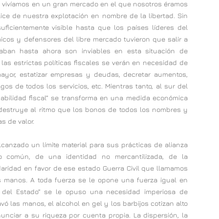
 vivíamos en un gran mercado en el que nosotros éramos
ice de nuestra explotación en nombre de la libertad. Sin
ficientemente visible hasta que los países líderes del
icos y defensores del libre mercado tuvieron que salir a
aban hasta ahora son inviables en esta situación de
as estrictas políticas fiscales se verán en necesidad de
 mayor, estatizar empresas y deudas, decretar aumentos,
os de todos los servicios, etc. Mientras tanto, al sur del
abilidad fiscal” se transforma en una medida económica
 destruye al ritmo que los bonos de todos los nombres y
s de valor.
canzado un límite material para sus prácticas de alianza
o común, de una identidad no mercantilizada, de la
daridad en favor de ese estado Guerra Civil que llamamos
as manos. A toda fuerza se le opone una fuerza igual en
n del Estado” se le opuso una necesidad imperiosa de
ó las manos, el alcohol en gel y los barbijos cotizan alto
unciar a su riqueza por cuenta propia. La dispersión, la