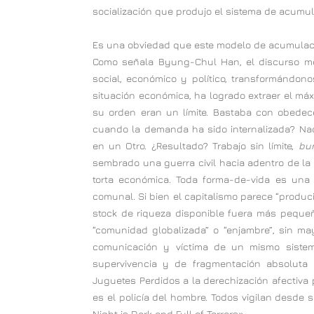
socialización que produjo el sistema de acumula
Es una obviedad que este modelo de acumulació
Como señala Byung-Chul Han, el discurso meri
social, económico y político, transformándon
situación económica, ha logrado extraer el máx
su orden eran un límite. Bastaba con obedec
cuando la demanda ha sido internalizada? Nad
en un Otro. ¿Resultado? Trabajo sin límite,
bu
sembrado una guerra civil hacia adentro de la
torta económica. Toda forma-de-vida es una 
comunal. Si bien el capitalismo parece “produc
stock de riqueza disponible fuera más peque
“comunidad globalizada” o “enjambre”, sin ma
comunicación y víctima de un mismo sistema
supervivencia y de fragmentación absolut
Juguetes Perdidos a la derechización afectiva 
es el policía del hombre. Todos vigilan desde 
Night is Dark and Full of Terrors».