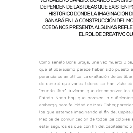
DEPENDEN DE LAS IDEAS QUE EXISTEN 
HISTÓRICO DONDE LA IMAGINACIÓN D
GANARÁ EN LA CONSTRUCCIÓN DEL MO
OJEDA NOS PRESENTA ALGUNAS REFLEXI
EL ROL DE CREATIVO QU
Como señaló Boris Groys, una vez muerto Dios,
que el liberalismo parece haber sido puesto e
paranoia se amplifica. La exaltación de las lib
de control que varios líderes se han visto ob
“mundo libre” tuvieron que desempolvar lo
Estado. Nada hay que parezca lo suficientem
embargo, para felicidad de Mark Fisher, pareci
los que estamos imaginando el fin del Capital
Medios de comunicación de todos los colores
estar seguros es que, con fin del capitalismo o