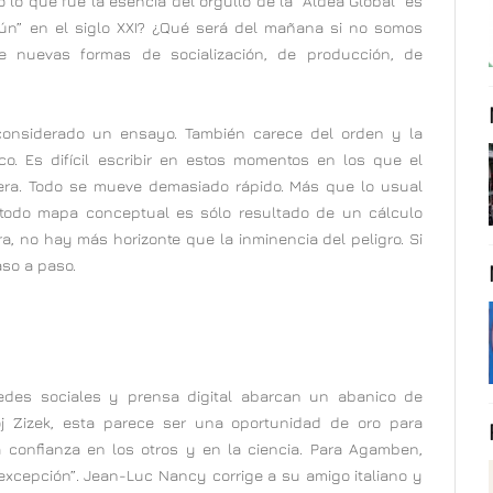
 lo que fue la esencia del orgullo de la “Aldea Global” es
ún” en el siglo XXI? ¿Qué será del mañana si no somos
e nuevas formas de socialización, de producción, de
considerado un ensayo. También carece del orden y la
co. Es difícil escribir en estos momentos en los que el
hera. Todo se mueve demasiado rápido. Más que lo usual
todo mapa conceptual es sólo resultado de un cálculo
, no hay más horizonte que la inminencia del peligro. Si
aso a paso.
redes sociales y prensa digital abarcan un abanico de
voj Zizek, esta parece ser una oportunidad de oro para
a confianza en los otros y en la ciencia. Para Agamben,
excepción”. Jean-Luc Nancy corrige a su amigo italiano y