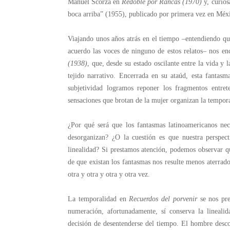
Manuel Scorza en
Redoble por Rancas (1970)
y, curios
boca arriba” (1955), publicado por primera vez en Méx
Viajando unos años atrás en el tiempo –entendiendo que
acuerdo las voces de ninguno de estos relatos– nos e
(1938)
, que, desde su estado oscilante entre la vida y 
tejido narrativo. Encerrada en su ataúd, esta fantas
subjetividad logramos reponer los fragmentos entret
sensaciones que brotan de la mujer organizan la tempora
¿Por qué será que los fantasmas latinoamericanos nec
desorganizan? ¿O la cuestión es que nuestra perspec
linealidad? Si prestamos atención, podemos observar que
de que existan los fantasmas nos resulte menos aterrado
otra y otra y otra y otra vez.
La temporalidad en
Recuerdos del porvenir
se nos pre
numeración, afortunadamente, sí conserva la lineal
decisión de desentenderse del tiempo. El hombre desco