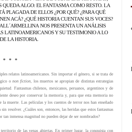
OS QUEDA ALGO: EL FANTASMA COMO RESTO. LA
Á PLAGADA DE ELLOS ¿POR QUÉ? ¿PARA QUÉ
ENEN ACÁ? ¿QUÉ HISTORIA CUENTAN SUS VOCES?
DALL´ARMELLINA NOS PRESENTA UN ANÁLISIS
S LATINOAMERICANOS Y SU TESTIMONIO A LO
DE LA HISTORIA.
* * *
les relatos latinoamericanos. Sin importar el género, si se trata de
ágico o
non fiction
, los muertos se apropian de distintas estrategias
 quietud. Fantasmas chilenos, mexicanos, peruanos, argentinos y de
viente deseo por conservar la memoria y, para que esta memoria no
e la muerte. Las películas y los cuentos de terror nos han enseñado
in resolver. ¿Cuáles son, entonces, las heridas que estos fantasmas
por tan inmensa magnitud no pueden dejar de ser nombrados?
rritorio de las venas abiertas. En primer lugar, la conquista con