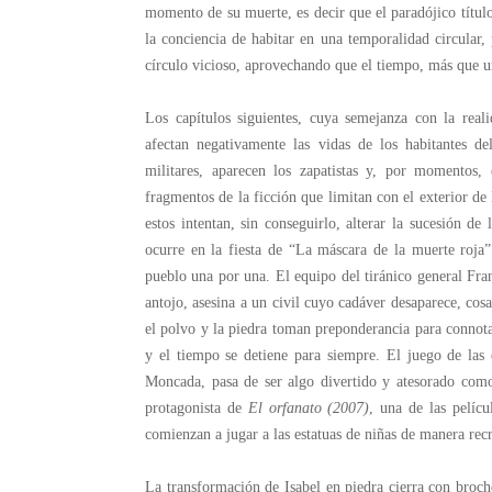
momento de su muerte, es decir que el paradójico títul
la conciencia de habitar en una temporalidad circular,
círculo vicioso, aprovechando que el tiempo, más que una
Los capítulos siguientes, cuya semejanza con la real
afectan negativamente las vidas de los habitantes d
militares, aparecen los zapatistas y, por momentos,
fragmentos de la ficción que limitan con el exterior de
estos intentan, sin conseguirlo, alterar la sucesión de
ocurre en la fiesta de “La máscara de la muerte roja
pueblo una por una. El equipo del tiránico general Fra
antojo, asesina a un civil cuyo cadáver desaparece, co
el polvo y la piedra toman preponderancia para connotar
y el tiempo se detiene para siempre. El juego de las e
Moncada, pasa de ser algo divertido y atesorado como p
protagonista de
El orfanato (2007)
, una de las pelíc
comienzan a jugar a las estatuas de niñas de manera rec
La transformación de Isabel en piedra cierra con broch