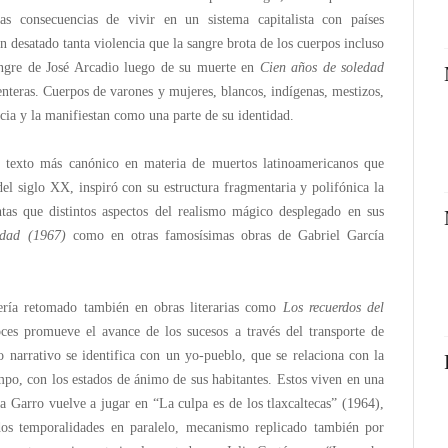
as consecuencias de vivir en un sistema capitalista con países
an desatado tanta violencia que la sangre brota de los cuerpos incluso
angre de José Arcadio luego de su muerte en
Cien años de soledad
 enteras. Cuerpos de varones y mujeres, blancos, indígenas, mestizos,
ncia y la manifiestan como una parte de su identidad.
l texto más canónico en materia de muertos latinoamericanos que
l siglo XX, inspiró con su estructura fragmentaria y polifónica la
tas que distintos aspectos del realismo mágico desplegado en sus
dad (1967)
como en otras famosísimas obras de Gabriel García
ería retomado también en obras literarias como
Los recuerdos del
oces promueve el avance de los sucesos a través del transporte de
 narrativo se identifica con un yo-pueblo, que se relaciona con la
empo, con los estados de ánimo de sus habitantes. Estos viven en una
a Garro vuelve a jugar en “La culpa es de los tlaxcaltecas” (1964),
dos temporalidades en paralelo, mecanismo replicado también por