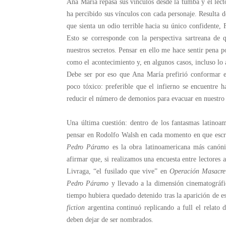
Ana María repasa sus vínculos desde la tumba y el lecto
ha percibido sus vínculos con cada personaje. Resulta 
que sienta un odio terrible hacia su único confidente,
Esto se corresponde con la perspectiva sartreana de 
nuestros secretos. Pensar en ello me hace sentir pena p
como el acontecimiento y, en algunos casos, incluso lo
Debe ser por eso que Ana María prefirió conformar e
poco tóxico: preferible que el infierno se encuentre 
reducir el número de demonios para evacuar en nuestro 
Una última cuestión: dentro de los fantasmas latinoam
pensar en Rodolfo Walsh en cada momento en que escri
Pedro Páramo
es la obra latinoamericana más canóni
afirmar que, si realizamos una encuesta entre lectores 
Livraga, “el fusilado que vive” en
Operación Masacre
Pedro Páramo
y llevado a la dimensión cinematográfic
tiempo hubiera quedado detenido tras la aparición de es
fiction
argentina continuó replicando a full el relato d
deben dejar de ser nombrados.