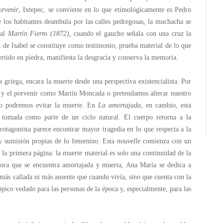
orvenir
, Ixtepec, se convierte en lo que etimológicamente es Pedro
e los habitantes deambula por las calles pedregosas, la muchacha se
 al
Martín Fierro (1872),
cuando el gaucho señala con una cruz la
da de Isabel se constituye como testimonio, prueba material de lo que
rtido en piedra, manifiesta la desgracia y conserva la memoria.
sa griega, encara la muerte desde una perspectiva existencialista. Por
 y el porvenir como Martín Moncada o pretendamos alterar nuestro
 no podremos evitar la muerte. En
La amortajada
, en cambio, esta
 tomada como parte de un ciclo natural. El cuerpo retorna a la
 protagonista parece encontrar mayor tragedia en lo que respecta a la
 y sumisión propias de lo femenino. Esta
nouvelle
comienza con un
la primera página: la muerte material es solo una continuidad de la
Ahora que se encuentra amortajada y muerta, Ana María se dedica a
a más callada ni más ausente que cuando vivía, sino que cuenta con la
ópico vedado para las personas de la época y, especialmente, para las