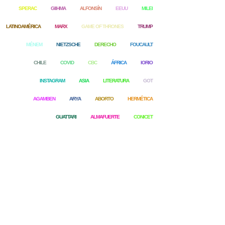
SPERAC
GIIHMA
ALFONSÍN
EEUU
MILEI
LATINOAMÉRICA
MARX
GAME OF THRONES
TRUMP
MÉNEM
NIETZSCHE
DERECHO
FOUCAULT
CHILE
COVID
CBC
ÁFRICA
IORIO
INSTAGRAM
ASIA
LITERATURA
GOT
AGAMBEN
ARYA
ABORTO
HERMÉTICA
GUATTARI
ALMAFUERTE
CONICET