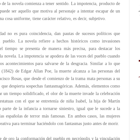
o de la novela comienza a tener sentido. La impotencia, producto de
 puede ser aquello que motiva al personaje a intentar escapar de un
 cosa uniforme, tiene carácter relativo, es decir, subjetivo.
idad no es pura coincidencia, dan pautas de sucesos políticos que
el pueblo. La novela refiere a hechos históricos como invasiones
 el tiempo se presenta de manera más precisa, para destacar los
 la novela. La impotencia se apodera de las voces del pueblo cuando
 los acontecimientos para salvarse de la desgracia. Similar a lo que
” (1842) de Edgar Allan Poe, la muerte alcanza a las personas del
ncisco Rosas, que desde el comienzo de la trama mata personas a su
sa que despierta sospechas fantasmagóricas. Además, elementos como
 un tiempo solidificado, el olor de la muerte invade la celebración
statuas con el que se entretenía de niña Isabel, la hija de Martín
arte de la infancia a tornarse siniestro, igual que le sucede a la
ulas españolas de terror más famosas. En ambos casos, las mujeres
reativa para terminar haciéndolo con fantasmas justo antes de morir.
e de oro la conformación del pueblo en necrópolis y la vinculación