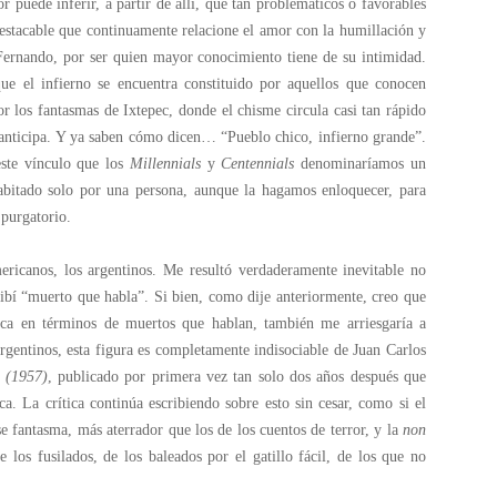
r puede inferir, a partir de allí, qué tan problemáticos o favorables
destacable que continuamente relacione el amor con la humillación y
 Fernando, por ser quien mayor conocimiento tiene de su intimidad.
que el infierno se encuentra constituido por aquellos que conocen
or los fantasmas de Ixtepec, donde el chisme circula casi tan rápido
 anticipa. Y ya saben cómo dicen… “Pueblo chico, infierno grande”.
ste vínculo que los
Millennials
y
Centennials
denominaríamos un
habitado solo por una persona, aunque la hagamos enloquecer, para
purgatorio.
ericanos, los argentinos. Me resultó verdaderamente inevitable no
bí “muerto que habla”. Si bien, como dije anteriormente, creo que
ca en términos de muertos que hablan, también me arriesgaría a
argentinos, esta figura es completamente indisociable de Juan Carlos
 (1957)
, publicado por primera vez tan solo dos años después que
a. La crítica continúa escribiendo sobre esto sin cesar, como si el
e fantasma, más aterrador que los de los cuentos de terror, y la
non
e los fusilados, de los baleados por el gatillo fácil, de los que no