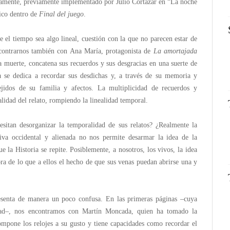
amente, previamente implementado por Julio Cortázar en “La noche
ico dentro de
Final del juego
.
 el tiempo sea algo lineal, cuestión con la que no parecen estar de
ncontrarnos también con Ana María, protagonista de
La amortajada
la muerte, concatena sus recuerdos y sus desgracias en una suerte de
ma se dedica a recordar sus desdichas y, a través de su memoria y
ejidos de su familia y afectos. La multiplicidad de recuerdos y
lidad del relato, rompiendo la linealidad temporal.
esitan desorganizar la temporalidad de sus relatos? ¿Realmente la
tiva occidental y alienada no nos permite desarmar la idea de la
 la Historia se repite. Posiblemente, a nosotros, los vivos, la idea
ra de lo que a ellos el hecho de que sus venas puedan abrirse una y
senta de manera un poco confusa. En las primeras páginas –cuya
idad–, nos encontramos con Martín Moncada, quien ha tomado la
mpone los relojes a su gusto y tiene capacidades como recordar el