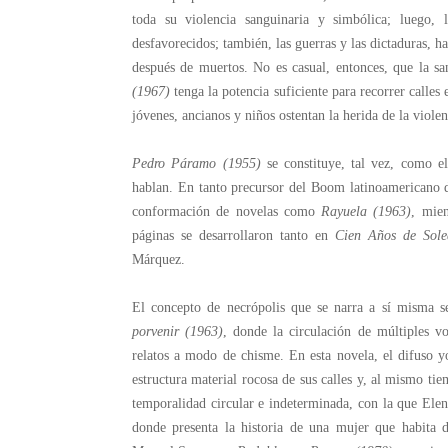
toda su violencia sanguinaria y simbólica; luego, l
desfavorecidos; también, las guerras y las dictaduras, h
después de muertos. No es casual, entonces, que la s
(1967)
tenga la potencia suficiente para recorrer calles
jóvenes, ancianos y niños ostentan la herida de la viole
Pedro Páramo
(1955)
se constituye, tal vez, como e
hablan. En tanto precursor del Boom latinoamericano de
conformación de novelas como
Rayuela (1963)
, mien
páginas se desarrollaron tanto en
Cien Años de Sole
Márquez.
El concepto de necrópolis que se narra a sí misma s
porvenir (1963)
, donde la circulación de múltiples v
relatos a modo de chisme. En esta novela, el difuso yo
estructura material rocosa de sus calles y, al mismo ti
temporalidad circular e indeterminada, con la que Elen
donde presenta la historia de una mujer que habita 