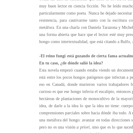
muy buen lector en ciencia ficción. No he leído much
particularmente como poeta. Nunca he dejado necesitar 
resistencia, para cautivarme tanto con la escritura
metáfora. En una charla con Daniela Tarazona y Miche
una forma abierta que hace que el lector esté muy pre
hongo como intertextualidad, que está citando a Rulfo, 
-El reino fungi está gozando de cierta fama actualm
En tu caso, ¿de dónde salió la idea?
Esta novela empezó cuando estaba viendo un documental
está entre los pocos hongos patógenos que infectan a pe
eso en Canadá, donde murieron varios trabajadores f
curioso es que ese hongo infecta el eucalipto, entonces
hectáreas de plantaciones de monocultivo de la mayorí
idea, de darle a la idea lo que la idea no tiene: cue
comprensiones parciales sobre hacia dónde iba todo. A 
una metáfora del hongo: avanzar en todas direcciones si
pero no es una visión
a priori
, sino que es lo que suced