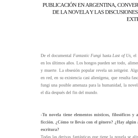
PUBLICACIÓN EN ARGENTINA, CONVE
DE LA NOVELA Y LAS DISCUSIONES
EXT
De el documental
Fantastic Fungi
hasta
Last of Us,
el 
en los últimos años. Los hongos pueden ser todo, alime
y muerte. La obsesión popular revela un zeitgeist. Al
en red, en su existencia casi alienígena, que resulta fa
fungi una posible amenaza para la humanidad, la novela
el día después del fin del mundo.
-Tu novela tiene elementos místicos, filosóficos y
ficción. ¿Cómo te llevás con el género? ¿Hay algún 
escritura?
Todas las derivas fantásticas que tiene la novela se a