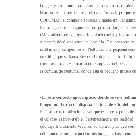
hongos y un montón de cosas, pero es una naturaleza 
historia. A mi me interesa el caso forestal, porque
COFOMAP, el complejo forestal y maderero Panguipulli
los trabajadores. Después de un proceso largo de rei
(Movimiento de Izquierda Revolucionaria) y lograron 
sustentabilidad que circulan hoy día. Ese proyecto s
militantes y campesinos en Neltume, una pequeña comu
de Chile, que se llama Reserva Biológica Huilo Huilo, 
compraron todo y armaron un complejo turístico que cu
la comuna de Neltume, donde está el pequeño museo que c
-En este contexto apocalíptico, donde se vive hablan
hongo una forma de disputar la idea de «fin del m
Está super naturalizado pensar que estamos a punto de 
el colapso es irreversible. Pertenecemos a esa realidad
que dijo literalmente Viveiros de Castro, y es que co
del mundo como lo conocían los indígenas hasta entonce