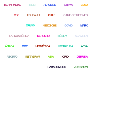
HEAVY METAL
MILEI
ALFONSÍN
GIIHMA
EEUU
CBC
FOUCAULT
CHILE
GAME OF THRONES
TRUMP
NIETZSCHE
COVID
MARX
LATINOAMÉRICA
DERECHO
MÉNEM
AGAMBEN
ÁFRICA
GOT
HERMÉTICA
LITERATURA
ARYA
ABORTO
INSTAGRAM
ASIA
IORIO
DERRIDA
BABASONICOS
JON SNOW