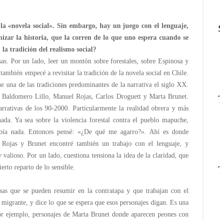
 la «novela social». Sin embargo, hay un juego con el lenguaje,
izar la historia, que la corren de lo que uno espera cuando se
 la tradición del realismo social?
sas. Por un lado, leer un montón sobre forestales, sobre Espinosa y
 también empecé a revisitar la tradición de la novela social en Chile.
fue una de las tradiciones predominantes de la narrativa el siglo XX.
aldomero Lillo, Manuel Rojas, Carlos Droguett y Marta Brunet.
arrativas de los 90-2000. Particularmente la realidad obrera y más
nada. Ya sea sobre la violencia forestal contra el pueblo mapuche,
abía nada. Entonces pensé: «¿De qué me agarro?». Ahí es donde
 Rojas y Brunet encontré también un trabajo con el lenguaje, y
 valioso. Por un lado, cuestiona tensiona la idea de la claridad, que
ierto reparto de lo sensible.
as que se pueden resumir en la contratapa y que trabajan con el
migrante, y dice lo que se espera que esos personajes digan. Es una
 por ejemplo, personajes de Marta Brunet donde aparecen peones con