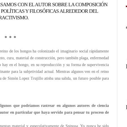
RSAMOS CON EL AUTOR SOBRE LA COMPOSICIÓN
 POLÍTICAS Y FILOSÓFICAS ALREDEDOR DEL
RACTIVISMO.
* * *
reino de los hongos ha colonizado el imaginario social rápidamente
nto, cura, material de construcción, pero también plaga, enfermedad
go hay en el hongo, en su reproducción y su forma de supervivencia
scinante para la subjetividad actual. Mientras algunos ven en el reino
 de Simón Lopez Trujillo atisba una salida, un futuro posible para
 algunos que podríamos rastrear en algunos autores de ciencia
autor en particular que haya servido para pensar tu proceso de
limentan material y especulativamente de Spinosa. Yo nunca he sido