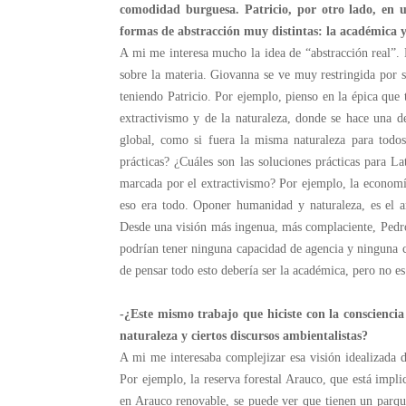
comodidad burguesa. Patricio, por otro lado, en u
formas de abstracción muy distintas: la académica y 
A mi me interesa mucho la idea de “abstracción real”. M
sobre la materia. Giovanna se ve muy restringida por 
teniendo Patricio. Por ejemplo, pienso en la épica que
extractivismo y de la naturaleza, donde se hace una d
global, como si fuera la misma naturaleza para todos
prácticas? ¿Cuáles son las soluciones prácticas para L
marcada por el extractivismo? Por ejemplo, la economí
eso era todo. Oponer humanidad y naturaleza, es el am
Desde una visión más ingenua, más complaciente, Pedro,
podrían tener ninguna capacidad de agencia y ninguna c
de pensar todo esto debería ser la académica, pero no es 
-¿Este mismo trabajo que hiciste con la consciencia
naturaleza y ciertos discursos ambientalistas?
A mi me interesaba complejizar esa visión idealizada de
Por ejemplo, la reserva forestal Arauco, que está impl
en Arauco renovable, se puede ver que tienen un parque