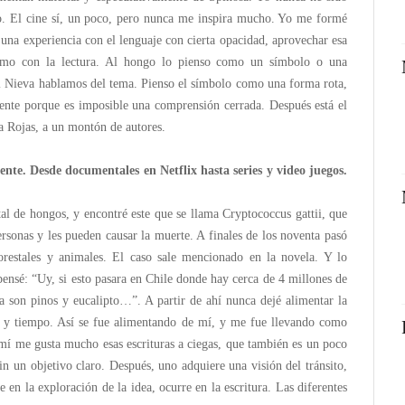
o. El cine sí, un poco, pero nunca me inspira mucho. Yo me formé
una experiencia con el lenguaje con cierta opacidad, aprovechar esa
 como con la lectura. Al hongo lo pienso como un símbolo o una
l Nieva hablamos del tema. Pienso el símbolo como una forma rota,
sente porque es imposible una comprensión cerrada. Después está el
a Rojas, a un montón de autores.
ente. Desde documentales en Netflix hasta series y video juegos.
 de hongos, y encontré este que se llama Cryptococcus gattii, que
rsonas y les pueden causar la muerte. A finales de los noventa pasó
orestales y animales. El caso sale mencionado en la novela. Y lo
 pensé: “Uy, si esto pasara en Chile donde hay cerca de 4 millones de
a son pinos y eucalipto…”. A partir de ahí nunca dejé alimentar la
rpo y tiempo. Así se fue alimentando de mí, y me fue llevando como
mí me gusta mucho esas escrituras a ciegas, que también es un poco
n un objetivo claro. Después, uno adquiere una visión del tránsito,
e en la exploración de la idea, ocurre en la escritura. Las diferentes