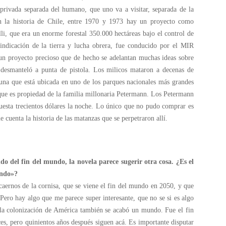
privada separada del humano, que uno va a visitar, separada de la
 en la historia de Chile, entre 1970 y 1973 hay un proyecto como
, que era un enorme forestal 350.000 hectáreas bajo el control de
vindicación de la tierra y lucha obrera, fue conducido por el MIR
un proyecto precioso que de hecho se adelantan muchas ideas sobre
e desmanteló a punta de pistola. Los milicos mataron a decenas de
na que está ubicada en uno de los parques nacionales más grandes
que es propiedad de la familia millonaria Petermann. Los Petermann
esta trecientos dólares la noche. Lo único que no pudo comprar es
uenta la historia de las matanzas que se perpetraron allí.
do del fin del mundo, la novela parece sugerir otra cosa. ¿Es el
undo»?
caernos de la cornisa, que se viene el fin del mundo en 2050, y que
. Pero hay algo que me parece super interesante, que no se si es algo
n la colonización de América también se acabó un mundo. Fue el fin
s, pero quinientos años después siguen acá. Es importante disputar