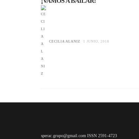
¡VAMOS A BAILAR!
CECILIA ALANIZ
1 JUNIO, 2018
sperac.grupo@gmail.com ISSN 2591-4723