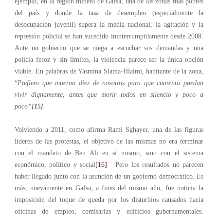
ejemplo, en la región minera de Gafsa, una de las zonas más pobres
del país y donde la tasa de desempleo (especialmente la
desocupación juvenil) supera la media nacional, la agitación y la
represión policial se han sucedido ininterrumpidamente desde 2008.
Ante un gobierno que se niega a escuchar sus demandas y una
policía feroz y sin límites, la violencia parece ser la única opción
viable. En palabras de Yasmina Slama-Hlaimi, habitante de la zona,
“
Prefiero que mueran diez de nosotros para que cuarenta puedan
vivir dignamente, antes que morir todos en silencio y poco a
poco”
[15]
.
Volviendo a 2011, como afirma Rami Sghayer, una de las figuras
líderes de las protestas, el objetivo de las mismas no era terminar
con el mandato de Ben Ali en sí mismo, sino con el sistema
económico, político y social
[16]
. Pero los resultados no parecen
haber llegado junto con la asunción de un gobierno democrático. Es
más, nuevamente en Gafsa, a fines del mismo año, fue noticia la
imposición del toque de queda por los disturbios causados hacia
oficinas de empleo, comisarías y edificios gubernamentales.