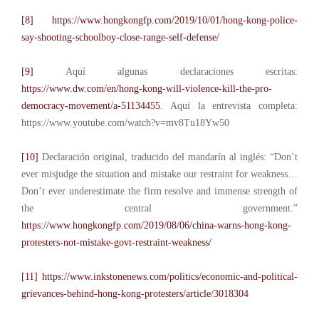
[8]
https://www.hongkongfp.com/2019/10/01/hong-kong-police-
say-shooting-schoolboy-close-range-self-defense/
[9]
Aquí algunas declaraciones escritas:
https://www.dw.com/en/hong-kong-will-violence-kill-the-pro-
democracy-movement/a-51134455
. Aquí la entrevista completa:
https://www.youtube.com/watch?v=mv8Tu18Yw50
[10]
Declaración original, traducido del mandarín al inglés: “Don’t
ever misjudge the situation and mistake our restraint for weakness…
Don’t ever underestimate the firm resolve and immense strength of
the central government.”
https://www.hongkongfp.com/2019/08/06/china-warns-hong-kong-
protesters-not-mistake-govt-restraint-weakness/
[11]
https://www.inkstonenews.com/politics/economic-and-political-
grievances-behind-hong-kong-protesters/article/3018304