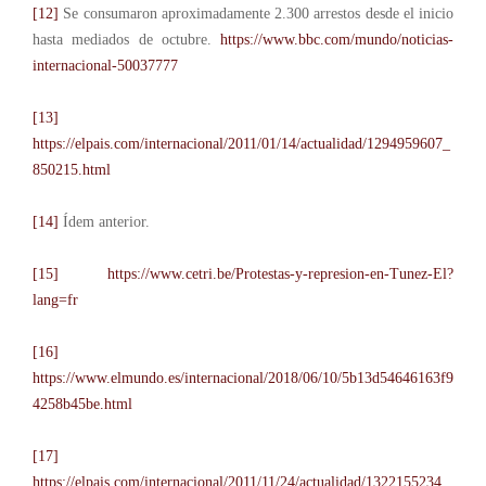
[12]
Se consumaron aproximadamente 2.300 arrestos desde el inicio
hasta mediados de octubre.
https://www.bbc.com/mundo/noticias-
internacional-50037777
[13]
https://elpais.com/internacional/2011/01/14/actualidad/1294959607_
850215.html
[14]
Ídem anterior.
[15]
https://www.cetri.be/Protestas-y-represion-en-Tunez-El?
lang=fr
[16]
https://www.elmundo.es/internacional/2018/06/10/5b13d54646163f9
4258b45be.html
[17]
https://elpais.com/internacional/2011/11/24/actualidad/1322155234_