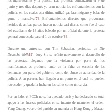
los manifestantes y la policía. Las protestas comenzaron el 9 de
junio y tres días después ya eran noticia los enfrentamientos con la
policía, en los cuales esta última utilizó gas lacrimógeno y balas de
goma a mansalva
[7]
. Enfrentamientos directos que provocaran
heridos de ambas partes fueron noticia casi diaria, como fue el caso
del estudiante de 18 años baleado por un oficial durante la protesta
general convocada para el 1 de octubre
[8]
.
Durante una entrevista con Tim Sebastian, periodista de
Die
Deutsche Welle
[9]
, Joey Siu se refirió nuevamente al desarrollo de
las protestas, alegando que la violencia por parte de los
manifestantes es producto tanto de la falta de escucha de las
demandas por parte del gobierno como del abuso de autoridad de la
policía. A su parecer, han llegado a un punto en el cual no pueden
retroceder, y queda la lucha en las calles como única vía.
Por su lado, el PCCh no se ha quedado atrás y ha declarado su total
apoyo a las fuerzas policiales en su intento de mantener el orden.
Yang Guang, vocero del partido en materia de Hong Kong y Macao,