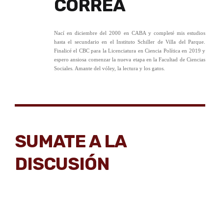
CORREA
Nací en diciembre del 2000 en CABA y completé mis estudios
hasta el secundario en el Instituto Schiller de Villa del Parque.
Finalicé el CBC para la Licenciatura en Ciencia Política en 2019 y
espero ansiosa comenzar la nueva etapa en la Facultad de Ciencias
Sociales. Amante del vóley, la lectura y los gatos.
SUMATE A LA
DISCUSIÓN