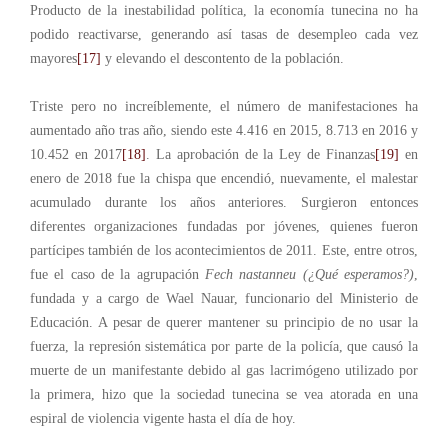
Producto de la inestabilidad política, la economía tunecina no ha
podido reactivarse, generando así tasas de desempleo cada vez
mayores
[17]
y elevando el descontento de la población.
Triste pero no increíblemente, el número de manifestaciones ha
aumentado año tras año, siendo este 4.416 en 2015, 8.713 en 2016 y
10.452 en 2017
[18]
. La aprobación de la Ley de Finanzas
[19]
en
enero de 2018 fue la chispa que encendió, nuevamente, el malestar
acumulado durante los años anteriores. Surgieron entonces
diferentes organizaciones fundadas por jóvenes, quienes fueron
partícipes también de los acontecimientos de 2011. Este, entre otros,
fue el caso de la agrupación
Fech nastanneu (¿Qué esperamos?)
,
fundada y a cargo de Wael Nauar, funcionario del Ministerio de
Educación. A pesar de querer mantener su principio de no usar la
fuerza, la represión sistemática por parte de la policía, que causó la
muerte de un manifestante debido al gas lacrimógeno utilizado por
la primera, hizo que la sociedad tunecina se vea atorada en una
espiral de violencia vigente hasta el día de hoy.