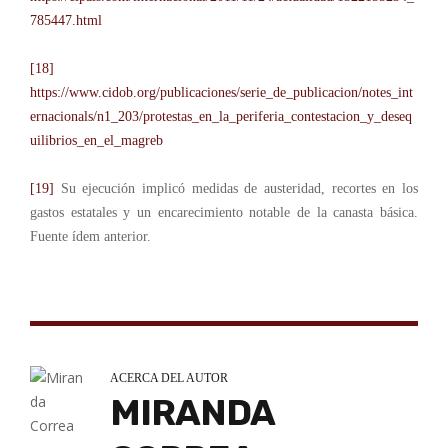
785447.html
[18]
https://www.cidob.org/publicaciones/serie_de_publicacion/notes_int
ernacionals/n1_203/protestas_en_la_periferia_contestacion_y_deseq
uilibrios_en_el_magreb
[19]
Su ejecución implicó medidas de austeridad, recortes en los
gastos estatales y un encarecimiento notable de la canasta básica.
Fuente ídem anterior.
ACERCA DEL AUTOR
MIRANDA