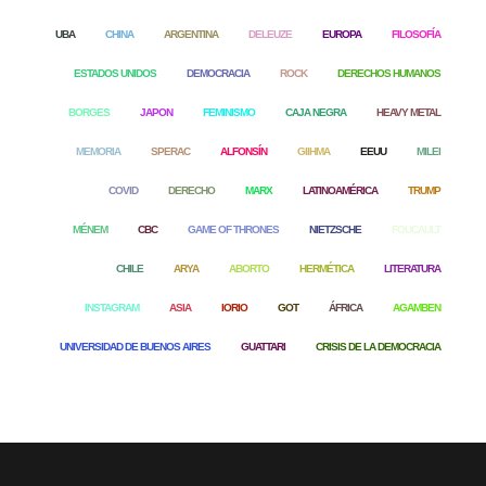
UBA
CHINA
ARGENTINA
DELEUZE
EUROPA
FILOSOFÍA
ESTADOS UNIDOS
DEMOCRACIA
ROCK
DERECHOS HUMANOS
BORGES
JAPON
FEMINISMO
CAJA NEGRA
HEAVY METAL
MEMORIA
SPERAC
ALFONSÍN
GIIHMA
EEUU
MILEI
COVID
DERECHO
MARX
LATINOAMÉRICA
TRUMP
MÉNEM
CBC
GAME OF THRONES
NIETZSCHE
FOUCAULT
CHILE
ARYA
ABORTO
HERMÉTICA
LITERATURA
INSTAGRAM
ASIA
IORIO
GOT
ÁFRICA
AGAMBEN
UNIVERSIDAD DE BUENOS AIRES
GUATTARI
CRISIS DE LA DEMOCRACIA