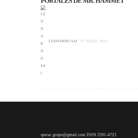
PORTALES DE MR. HAMMET
LEONARDO SAI
27 JULIO, 2022
sperac.grupo@gmail.com ISSN 2591-4723