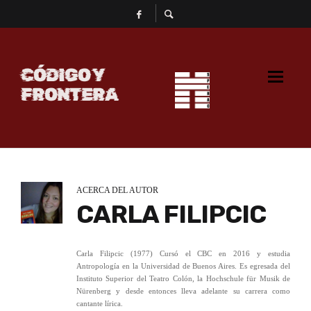
CÓDIGO Y
FRONTERA
ACERCA DEL AUTOR
CARLA FILIPCIC
Carla Filipcic (1977) Cursó el CBC en 2016 y estudia
Antropología en la Universidad de Buenos Aires. Es egresada del
Instituto Superior del Teatro Colón, la Hochschule für Musik de
Nürenberg y desde entonces lleva adelante su carrera como
cantante lírica.