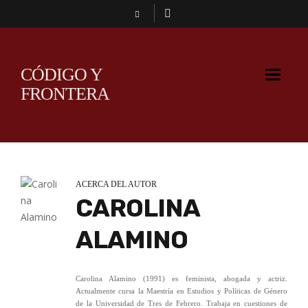
CÓDIGO Y
FRONTERA
ACERCA DEL AUTOR
CAROLINA
ALAMINO
Carolina Alamino (1991) es feminista, abogada y actriz.
Actualmente cursa la Maestría en Estudios y Políticas de Género
de la Universidad de Tres de Febrero. Trabaja en cuestiones de