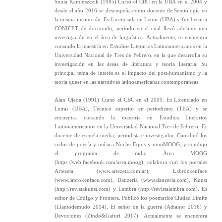
Sonia Kaminszczik (1985) Cursó el CBC en la UBA en el 2004 y
desde el año 2016 se desempeña como docente de Semiología en
la misma institución. Es Licenciada en Letras (UBA) y fue becaria
CONICET de doctorado, período en el cual llevó adelante una
investigación en el área de lingüística. Actualmente, se encuentra
cursando la maestría en Estudios Literarios Latinoamericanos en la
Universidad Nacional de Tres de Febrero, en la que desarrolla su
investigación en las áreas de literatura y teoría literaria. Su
principal tema de interés es el impacto del post-humanismo y la
teoría queer en las narrativas latinoamericanas contemporáneas.
Alan Ojeda (1991) Cursó el CBC en el 2009. Es Licenciado en
Letras (UBA), Técnico superior en periodismo (TEA) y se
encuentra cursando la maestría en Estudios Literarios
Latinoamericanos en la Universidad Nacional Tres de Febrero. Es
docente de escuela media, periodista e investigador. Coordinó los
ciclos de poesía y música Noche Equis y miniMOOG, y condujo
el programa de radio Área MOOG
(https://web.facebook.com/area.moog); colabora con los portales
Artezeta (www.artezeta.com.ar), Labrockenface
(www.labrokenface.com), Danzería (www.danzería.com), Kunst
(http://revistakunst.com) y Lembra (http://revistalembra.com). Es
editor de Código y Frontera. Publicó los poemarios Ciudad Límite
(Llantodemudo 2014), El señor de la guerra (Athanor 2016) y
Devociones (Zindo&Gafuri 2017). Actualmente se encuentra