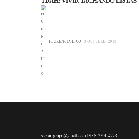
TDAH: VIVIR TACHANDO LISTAS
FLORENCIA LICO
3 OCTUBRE, 2019
sperac.grupo@gmail.com ISSN 2591-4723