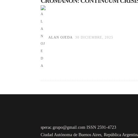
CROMAÑÓN: CONTINUUM CRISI
ALAN OJEDA
30 DICIEMBRE, 2025
sperac.grupo@gmail.com ISSN 2591-4723
Ciudad Autónoma de Buenos Aires, República Argentin