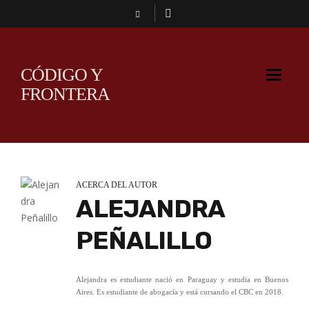
CÓDIGO Y
FRONTERA
ACERCA DEL AUTOR
ALEJANDRA
PEÑALILLO
Alejandra es estudiante nació en Paraguay y estudia en Buenos
Aires. Es estudiante de abogacía y está cursando el CBC en 2018.