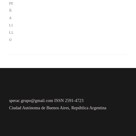
sperac.grupo@gmail.com ISSN 2591-4723
Ciudad Autónoma de Buenos Aires, República Argentina