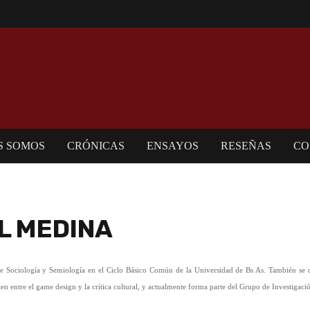
S SOMOS
CRÓNICAS
ENSAYOS
RESEÑAS
CO
L MEDINA
e Sociología y Semiología en el Ciclo Básico Común de la Universidad de Bs As. También se 
ten entre el game design y la crítica cultural, y actualmente forma parte del Grupo de Investigaci