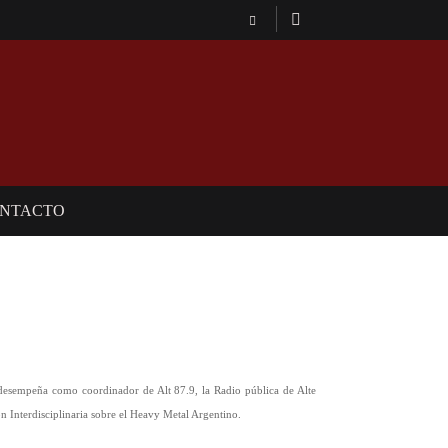
NTACTO
desempeña como coordinador de Alt 87.9, la Radio pública de Alte
ón Interdisciplinaria sobre el Heavy Metal Argentino.