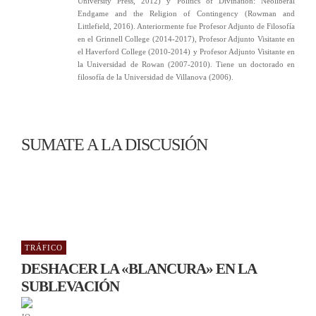
University Press, 2012) y Politics of Divination: Neoliberal
Endgame and the Religion of Contingency (Rowman and
Littlefield, 2016). Anteriormente fue Profesor Adjunto de Filosofía
en el Grinnell College (2014-2017), Profesor Adjunto Visitante en
el Haverford College (2010-2014) y Profesor Adjunto Visitante en
la Universidad de Rowan (2007-2010). Tiene un doctorado en
filosofía de la Universidad de Villanova (2006).
SUMATE A LA DISCUSIÓN
TRÁFICO
DESHACER LA «BLANCURA» EN LA
SUBLEVACIÓN