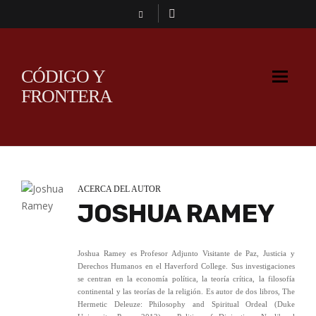
CÓDIGO Y
FRONTERA
ACERCA DEL AUTOR
JOSHUA RAMEY
Joshua Ramey es Profesor Adjunto Visitante de Paz, Justicia y
Derechos Humanos en el Haverford College. Sus investigaciones
se centran en la economía política, la teoría crítica, la filosofía
continental y las teorías de la religión. Es autor de dos libros, The
Hermetic Deleuze: Philosophy and Spiritual Ordeal (Duke