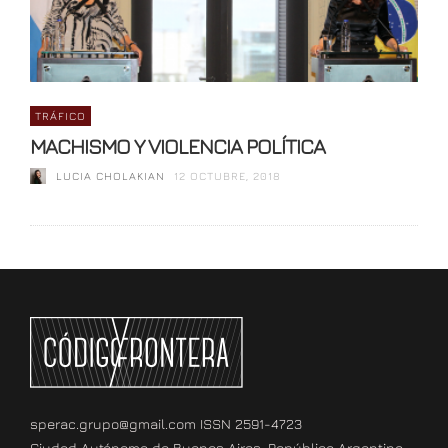
TRÁFICO
MACHISMO Y VIOLENCIA POLÍTICA
LUCIA CHOLAKIAN
12 OCTUBRE, 2018
sperac.grupo@gmail.com ISSN 2591-4723
Ciudad Autónoma de Buenos Aires, República Argentina