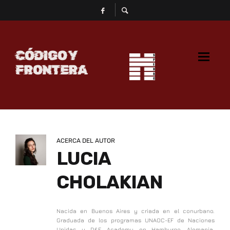
CÓDIGO Y
FRONTERA
ACERCA DEL AUTOR
LUCIA
CHOLAKIAN
Nacida en Buenos Aires y criada en el conurbano.
Graduada de los programas UNAOC-EF de Naciones
Unidas y D&F Academy en Hamburgo, Alemania.