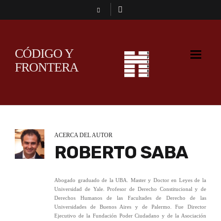
CÓDIGO Y
FRONTERA
ACERCA DEL AUTOR
ROBERTO SABA
Abogado graduado de la UBA. Master y Doctor en Leyes de la
Universidad de Yale. Profesor de Derecho Constitucional y de
Derechos Humanos de las Facultades de Derecho de las
Universidades de Buenos Aires y de Palermo. Fue Director
Ejecutivo de la Fundación Poder Ciudadano y de la Asociación