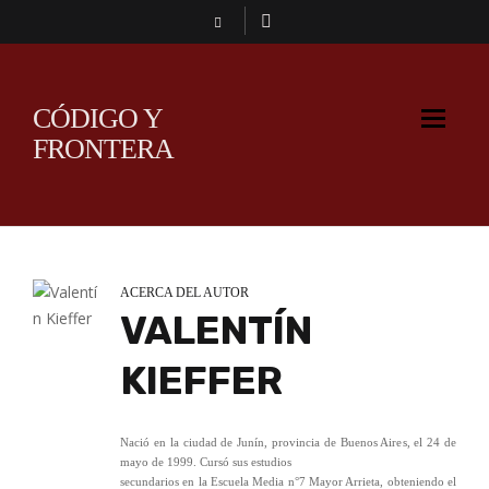
CÓDIGO Y
FRONTERA
ACERCA DEL AUTOR
VALENTÍN
KIEFFER
Nació en la ciudad de Junín, provincia de Buenos Aires, el 24 de
mayo de 1999. Cursó sus estudios
secundarios en la Escuela Media n°7 Mayor Arrieta, obteniendo el