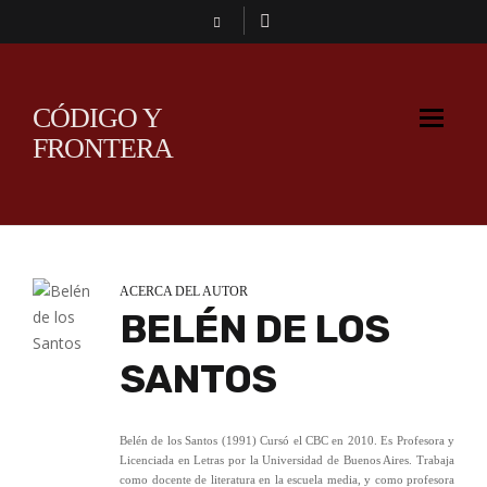
CÓDIGO Y
FRONTERA
ACERCA DEL AUTOR
BELÉN DE LOS
SANTOS
Belén de los Santos (1991) Cursó el CBC en 2010. Es Profesora y
Licenciada en Letras por la Universidad de Buenos Aires. Trabaja
como docente de literatura en la escuela media, y como profesora