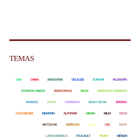
TEMAS
UBA
CHINA
ARGENTINA
DELEUZE
EUROPA
FILOSOFÍA
ESTADOS UNIDOS
DEMOCRACIA
ROCK
DERECHOS HUMANOS
BORGES
JAPON
FEMINISMO
HEAVY METAL
SPERAC
CAJA NEGRA
MEMORIA
ALFONSÍN
GIIHMA
MILEI
EEUU
NIETZSCHE
DERECHO
CHILE
CBC
MARX
LATINOAMÉRICA
FOUCAULT
TRUMP
MÉNEM