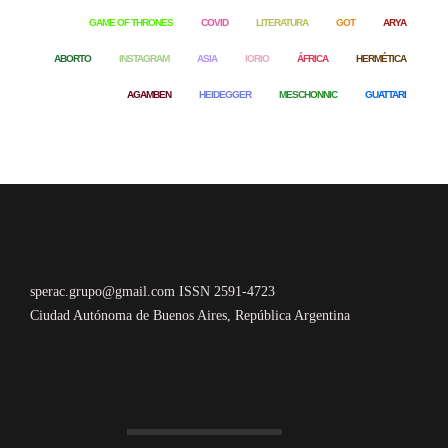
GAME OF THRONES
COVID
LITERATURA
GOT
ARYA
ABORTO
INSTAGRAM
ASIA
IORIO
ÁFRICA
HERMÉTICA
AGAMBEN
HEIDEGGER
MESCHONNIC
GUATTARI
sperac.grupo@gmail.com ISSN 2591-4723
Ciudad Autónoma de Buenos Aires, República Argentina