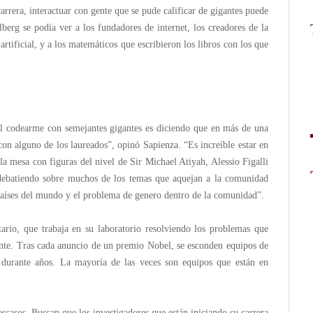
carrera, interactuar con gente que se pude calificar de gigantes puede
berg se podía ver a los fundadores de internet, los creadores de la
rtificial, y a los matemáticos que escribieron los libros con los que
al codearme con semejantes gigantes es diciendo que en más de una
con alguno de los laureados”, opinó Sapienza. “Es increíble estar en
la mesa con figuras del nivel de Sir Michael Atiyah, Alessio Figalli
 debatiendo sobre muchos de los temas que aquejan a la comunidad
s países del mundo y el problema de genero dentro de la comunidad”.
tario, que trabaja en su laboratorio resolviendo los problemas que
ente. Tras cada anuncio de un premio Nobel, se esconden equipos de
o durante años. La mayoría de las veces son equipos que están en
casos. Buscan que los investigadores que están iniciando su carrera