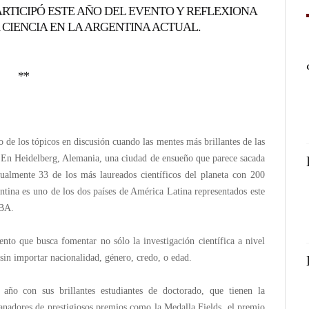
ARTICIPÓ ESTE AÑO DEL EVENTO Y REFLEXIONA
 CIENCIA EN LA ARGENTINA ACTUAL.
**
bo de los tópicos en discusión cuando las mentes más brillantes de las
. En Heidelberg, Alemania, una ciudad de ensueño que parece sacada
almente 33 de los más laureados científicos del planeta con 200
ntina es uno de los dos países de América Latina representados este
UBA.
to que busca fomentar no sólo la investigación científica a nivel
 sin importar nacionalidad, género, credo, o edad.
año con sus brillantes estudiantes de doctorado, que tienen la
ganadores de prestigiosos premios como la Medalla Fields, el premio