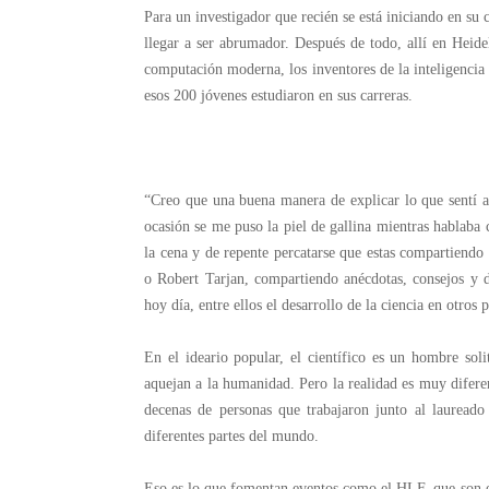
Para un investigador que recién se está iniciando en su 
llegar a ser abrumador. Después de todo, allí en Heidel
computación moderna, los inventores de la inteligencia a
esos 200 jóvenes estudiaron en sus carreras.
“Creo que una buena manera de explicar lo que sentí 
ocasión se me puso la piel de gallina mientras hablaba 
la cena y de repente percatarse que estas compartiendo 
o Robert Tarjan, compartiendo anécdotas, consejos y
hoy día, entre ellos el desarrollo de la ciencia en otro
En el ideario popular, el científico es un hombre soli
aquejan a la humanidad. Pero la realidad es muy difer
decenas de personas que trabajaron junto al lauread
diferentes partes del mundo.
Eso es lo que fomentan eventos como el HLF, que son es