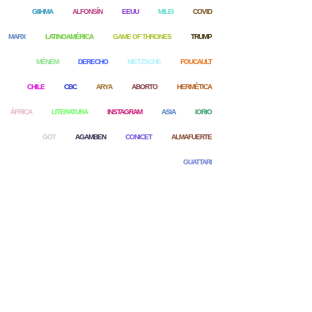
GIIHMA
ALFONSÍN
EEUU
MILEI
COVID
MARX
LATINOAMÉRICA
GAME OF THRONES
TRUMP
MÉNEM
DERECHO
NIETZSCHE
FOUCAULT
CHILE
CBC
ARYA
ABORTO
HERMÉTICA
ÁFRICA
LITERATURA
INSTAGRAM
ASIA
IORIO
GOT
AGAMBEN
CONICET
ALMAFUERTE
GUATTARI