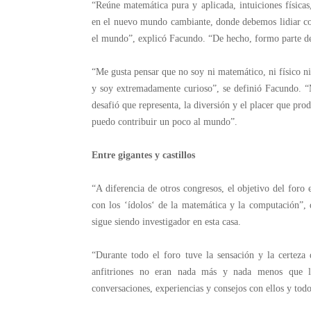
“Reúne matemática pura y aplicada, intuiciones físicas
en el nuevo mundo cambiante, donde debemos lidiar con 
el mundo”, explicó Facundo. “De hecho, formo parte de 
“Me gusta pensar que no soy ni matemático, ni físico ni
y soy extremadamente curioso”, se definió Facundo. “
desafió que representa, la diversión y el placer que pr
puedo contribuir un poco al mundo”.
Entre gigantes y castillos
“A diferencia de otros congresos, el objetivo del foro 
con los
‘
ídolos
‘
de la matemática y la computación”, 
sigue siendo investigador en esta casa.
“Durante todo el foro tuve la sensación y la certeza
anfitriones no eran nada más y nada menos que lo
conversaciones, experiencias y consejos con ellos y to