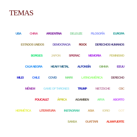
TEMAS
UBA
CHINA
ARGENTINA
DELEUZE
FILOSOFÍA
EUROPA
ESTADOS UNIDOS
DEMOCRACIA
ROCK
DERECHOS HUMANOS
BORGES
JAPON
SPERAC
MEMORIA
FEMINISMO
CAJA NEGRA
HEAVY METAL
ALFONSÍN
GIIHMA
EEUU
MILEI
CHILE
COVID
MARX
LATINOAMÉRICA
DERECHO
MÉNEM
GAME OF THRONES
TRUMP
NIETZSCHE
CBC
FOUCAULT
ÁFRICA
AGAMBEN
ARYA
ABORTO
HERMÉTICA
LITERATURA
INSTAGRAM
ASIA
IORIO
GOT
SANSA
GUATTARI
ALMAFUERTE