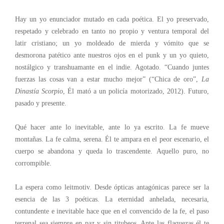
Hay un yo enunciador mutado en cada poética. El yo preservado,
respetado y celebrado en tanto no propio y ventura temporal del
latir cristiano; un yo moldeado de mierda y vómito que se
desmorona patético ante nuestros ojos en el punk y un yo quieto,
nostálgico y transhuamante en el indie. Agotado. “Cuando juntes
fuerzas las cosas van a estar mucho mejor” (“Chica de oro”,
La
Dinastía Scorpio
, Él mató a un policía motorizado, 2012). Futuro,
pasado y presente.
Qué hacer ante lo inevitable, ante lo ya escrito. La fe mueve
montañas. La fe calma, serena. Él te ampara en el peor escenario, el
cuerpo se abandona y queda lo trascendente. Aquello puro, no
corrompible.
La espera como leitmotiv. Desde ópticas antagónicas parece ser la
esencia de las 3 poéticas. La eternidad anhelada, necesaria,
contundente e inevitable hace que en el convencido de la fe, el paso
terrenal sea siempre en paz y sin titubeos. Ante las flaquezas él te