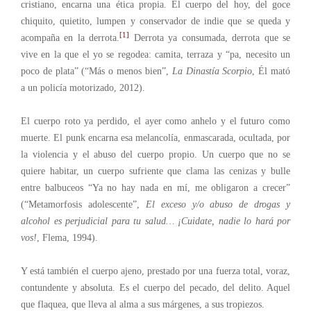
cristiano, encarna una ética propia. El cuerpo del hoy, del goce
chiquito, quietito, lumpen y conservador de indie que se queda y
[1]
acompaña en la derrota.
Derrota ya consumada, derrota que se
vive en la que el yo se regodea: camita, terraza y “pa, necesito un
poco de plata” (“Más o menos bien”,
La Dinastía Scorpio
, Él mató
a un policía motorizado, 2012).
El cuerpo roto ya perdido, el ayer como anhelo y el futuro como
muerte. El punk encarna esa melancolía, enmascarada, ocultada, por
la violencia y el abuso del cuerpo propio. Un cuerpo que no se
quiere habitar, un cuerpo sufriente que clama las cenizas y bulle
entre balbuceos “Ya no hay nada en mí, me obligaron a crecer”
(“Metamorfosis adolescente”,
El exceso y/o abuso de drogas y
alcohol es perjudicial para tu salud… ¡Cuidate, nadie lo hará por
vos!
, Flema, 1994).
Y está también el cuerpo ajeno, prestado por una fuerza total, voraz,
contundente y absoluta. Es el cuerpo del pecado, del delito. Aquel
que flaquea, que lleva al alma a sus márgenes, a sus tropiezos.