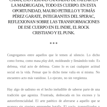
LA MADRUGADA, TODO ES CUERPO. EN ESTA
OPORTUNIDAD, MAURO PETRILLO Y TOMÁS
PÉREZ GARATE, INTEGRANTES DEL SPERAC,
REFLEXIONAN SOBRE LAS TRANSFORMACIONES
DE ESE CUERPO EN EL INDIE, EL ROCK
CRISTIANO Y EL PUNK.
* * *
Congregamos entre aquellos que le temen al silencio. Lo dicho
como forma, como masa
play doh
, moldeando y llenándolo todo. Es
defensa, vital acto de defensa. Como lo es casi cualquier actitud
social en la vida. Pensar que lo dicho tiene valía en sí misma. No
encuentro acto más vanidoso. Lo ejecuto, no sin vergüenza.
Hay algo de sadismo en el hecho ineludible de saberse parte de una
tradición que agoniza. Frustrada, desbocada en los excesos y la
autoreferencialidad. El arte patético de aferrarse a aquello que se
evapora sin siquiera emprender batalla. El vacío, tranquilizador y