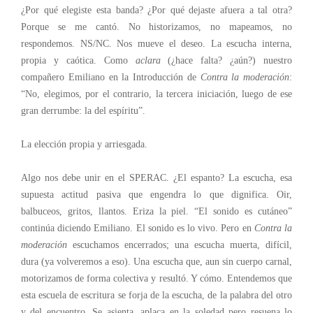
¿Por qué elegiste esta banda? ¿Por qué dejaste afuera a tal otra?
Porque se me cantó. No historizamos, no mapeamos, no
respondemos. NS/NC. Nos mueve el deseo. La escucha interna,
propia y caótica. Como
aclara
(¿hace falta? ¿aún?) nuestro
compañero Emiliano en la Introducción de
Contra la moderación
:
“No, elegimos, por el contrario, la tercera iniciación, luego de ese
gran derrumbe: la del espíritu”.
La elección propia y arriesgada.
Algo nos debe unir en el SPERAC. ¿El espanto? La escucha, esa
supuesta actitud pasiva que engendra lo que dignifica. Oir,
balbuceos, gritos, llantos. Eriza la piel. “El sonido es cutáneo”
continúa diciendo Emiliano. El sonido es lo vivo. Pero en
Contra la
moderación
escuchamos encerrados; una escucha muerta, difícil,
dura (ya volveremos a eso). Una escucha que, aun sin cuerpo carnal,
motorizamos de forma colectiva y resultó. Y cómo. Entendemos que
esta escuela de escritura se forja de la escucha, de la palabra del otro
y del encuentro. Se asienta, aplaca en la soledad pero resuena lo