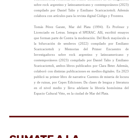
sobre rock argentino y latinoamericano y contemporáneos (2023)
compilado por Daniel Talio y Emiliano Scaricaciottoli. Además
colabora con artículos para la revista digital Código y Frontera.
Tomás Pérez Garate, Mar del Plata (1994). Es Profesor y
Licenciado en Letras. Integra el SPERAC. Allí, escribió ensayos
que forman parte de Contra la moderación. Del Rock mayúsculo a
la bifurcación de senderos (2022) compilado por Emiliano
Scaricaciottoli y Memorias del Primer Encuentro de
Investigadorxs sobre rock argentino y latinoamericano y
contemporáneos (2023) compilado por Daniel Talio y Emiliano
Scaricaciottoli, ambos libros publicados por Clara Beter. Además,
colaboró con distintas publicaciones en medios digitales. En 2023
publicó su primer libro de narrativa: Cuentos de miseria de locura
y de ruinas, por Cepes Ediciones. Da clases de lengua y literatura
en el nivel medio y lleva adelante la librería homónima del
Espacio Cultural Vitto, en la ciudad de Mar del Plata.