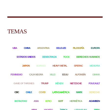
TEMAS
UBA
CHINA
ARGENTINA
DELEUZE
FILOSOFÍA
EUROPA
ESTADOS UNIDOS
DEMOCRACIA
ROCK
DERECHOS HUMANOS
JAPON
BORGES
HEAVY METAL
SPERAC
MEMORIA
FEMINISMO
CAJA NEGRA
MILEI
EEUU
ALFONSÍN
GIIHMA
GAME OF THRONES
TRUMP
MÉNEM
NIETZSCHE
FOUCAULT
CBC
CHILE
COVID
LATINOAMÉRICA
MARX
DERECHO
INSTAGRAM
ASIA
IORIO
GOT
HERMÉTICA
AGAMBEN
ARYA
ABORTO
ÁFRICA
LITERATURA
ZIZEK