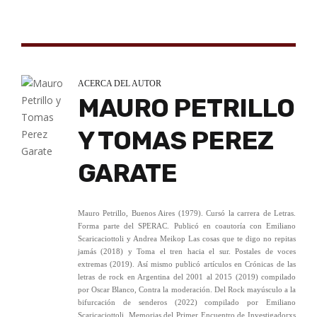
ACERCA DEL AUTOR
MAURO PETRILLO
Y TOMAS PEREZ
GARATE
Mauro Petrillo, Buenos Aires (1979). Cursó la carrera de Letras.
Forma parte del SPERAC. Publicó en coautoría con Emiliano
Scaricaciottoli y Andrea Meikop Las cosas que te digo no repitas
jamás (2018) y Toma el tren hacia el sur. Postales de voces
extremas (2019). Así mismo publicó artículos en Crónicas de las
letras de rock en Argentina del 2001 al 2015 (2019) compilado
por Oscar Blanco, Contra la moderación. Del Rock mayúsculo a la
bifurcación de senderos (2022) compilado por Emiliano
Scaricaciottoli, Memorias del Primer Encuentro de Investigadorxs