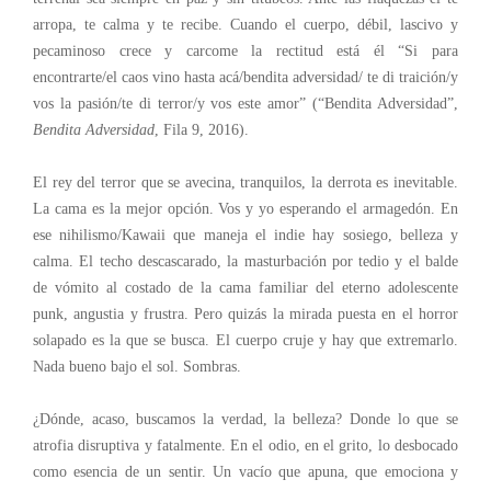
arropa, te calma y te recibe. Cuando el cuerpo, débil, lascivo y
pecaminoso crece y carcome la rectitud está él “Si para
encontrarte/el caos vino hasta acá/bendita adversidad/ te di traición/y
vos la pasión/te di terror/y vos este amor” (“Bendita Adversidad”,
Bendita Adversidad
, Fila 9, 2016).
El rey del terror que se avecina, tranquilos, la derrota es inevitable.
La cama es la mejor opción. Vos y yo esperando el armagedón. En
ese nihilismo/Kawaii que maneja el indie hay sosiego, belleza y
calma. El techo descascarado, la masturbación por tedio y el balde
de vómito al costado de la cama familiar del eterno adolescente
punk, angustia y frustra. Pero quizás la mirada puesta en el horror
solapado es la que se busca. El cuerpo cruje y hay que extremarlo.
Nada bueno bajo el sol. Sombras.
¿Dónde, acaso, buscamos la verdad, la belleza? Donde lo que se
atrofia disruptiva y fatalmente. En el odio, en el grito, lo desbocado
como esencia de un sentir. Un vacío que apuna, que emociona y