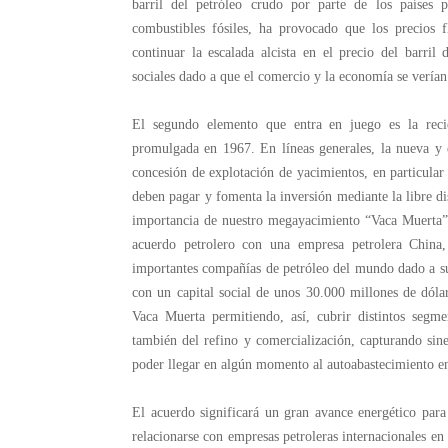
barril del petróleo crudo por parte de los países
combustibles fósiles, ha provocado que los precios 
continuar la escalada alcista en el precio del barril
sociales dado a que el comercio y la economía se vería
El segundo elemento que entra en juego es la reci
promulgada en 1967. En líneas generales, la nueva y e
concesión de explotación de yacimientos, en particular 
deben pagar y fomenta la inversión mediante la libre di
importancia de nuestro megayacimiento “Vaca Muerta”
acuerdo petrolero con una empresa petrolera China
importantes compañías de petróleo del mundo dado a su
con un capital social de unos 30.000 millones de dólar
Vaca Muerta permitiendo, así, cubrir distintos segm
también del refino y comercialización, capturando sin
poder llegar en algún momento al autoabastecimiento e
El acuerdo significará un gran avance energético para
relacionarse con empresas petroleras internacionales e