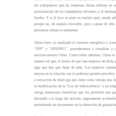
los trabajadores que las empresas chinas utilizan en 
precarización de los trabajadores africanos y el desfasa
locales. Y si el foco se pone en nuestro país, puede ad
porque no, de manera favorable, pero a pesar de ello 
petroleras chinas es inminente.
Ahora bien, ya analizado el contexto energético y econ
“YPF” y “SINOPEC”, procederemos a visualizar a co
macroeconomía China. Como todos sabemos, China es un
manera tal que, el hecho de que una empresa de dicho p
algo que hay que dejar de lado. Los asiáticos consid
mejora en la relación con el poderoso gremio petrolero 
a extracción de
shale
gas que tiene como ventaja una ma
la modificación de la “Ley de hidrocarburos” a las empr
otorga numerosos beneficios que les permitirá una g
discutido a lo largo del artículo, seguramente se benef
permitiendo un incremento en la obtención de ganancias