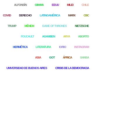
ALFONSÍN
GIIHMA
EEUU
MILEI
CHILE
COVID
DERECHO
LATINOAMÉRICA
MARX
CBC
TRUMP
MÉNEM
GAME OF THRONES
NIETZSCHE
FOUCAULT
AGAMBEN
ARYA
ABORTO
HERMÉTICA
LITERATURA
IORIO
INSTAGRAM
ASIA
GOT
ÁFRICA
SANSA
UNIVERSIDAD DE BUENOS AIRES
CRISIS DE LA DEMOCRACIA