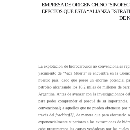
EMPRESA DE ORIGEN CHINO “SINOPE
EFECTOS QUE ESTA “ALIANZA ESTRA
DE N
La explotación de hidrocarburos no convencionales repr
yacimiento de “Vaca Muerta” se encuentra en la Cuenc
nuestro país, dado que posee un enorme potencial pa
petróleo alcanzando los 16,2 miles de millones de barril
Argentina. Antes de avanzar con la investigaciónnos d
para poder comprender el porqué de su importancia. 
convencional) a aquellos que no pueden obtenerse por m
través del
fracking
[2]
, de manera que para efectuarlo s
exponencialmente superiores a las extracciones de hidr
cabe preguntarnos las causas verdaderas por las cuales