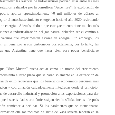
sarrollar las reservas de hidrocarburos podrían estar entre las más
studios realizados por la consultora “Accenture”, la explotación de
podría aportar aproximadamente 70 mil millones de dólares al
grar el autoabastecimiento energético hacia el año 2020 revirtiendo
or de energía. Además, dado a que este yacimiento tiene mucho más
iones o industrialización del gas natural deberían ser el camino a
ses vecinos que experimentan escasez de energía. Sin embargo, los
n un beneficio si son gestionados correctamente, por lo tanto, las
as que Argentina tiene que hacer bien para poder beneficiarse
.
r que “Vaca Muerta” pueda actuar como un motor del crecimiento
recimiento a largo plazo que se basan solamente en la extracción de
oria de éxito requeriría que los beneficios económicos perduren más
icación y coordinación cuidadosamente integradas desde el principio.
s de desarrollo industrial y promoción a las exportaciones para dar
a que las actividades económicas sigan siendo sólidas incluso después
cción comience a declinar. Si los parámetros que se mencionaron
nsformación que los recursos de
shale
de Vaca Muerta tendrán en la