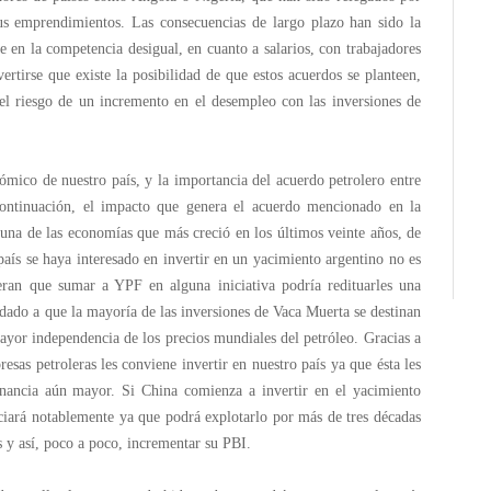
sus emprendimientos. Las consecuencias de largo plazo han sido la
je en la competencia desigual, en cuanto a salarios, con trabajadores
vertirse que existe la posibilidad de que estos acuerdos se planteen,
el riesgo de un incremento en el desempleo con las inversiones de
ómico de nuestro país, y la importancia del acuerdo petrolero entre
ntinuación, el impacto que genera el acuerdo mencionado en la
a de las economías que más creció en los últimos veinte años, de
aís se haya interesado en invertir en un yacimiento argentino no es
eran que sumar a YPF en alguna iniciativa podría redituarles una
dado a que la mayoría de las inversiones de Vaca Muerta se destinan
yor independencia de los precios mundiales del petróleo. Gracias a
esas petroleras les conviene invertir en nuestro país ya que ésta les
anancia aún mayor. Si China comienza a invertir en el yacimiento
iciará notablemente ya que podrá explotarlo por más de tres décadas
 y así, poco a poco, incrementar su PBI.