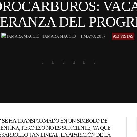
DROCARBUROS: VACA
PERANZA DEL PROGR
TAMARA MACCIÓ
1 MAYO, 2017
953 VISTAS
” SE HA TRANSFORMADO EN UN SÍMBOLO DE
NTINA, PERO ESO NO ES SUFICIENTE, YA QUE
ESARROLLO TAN LINEAL. LA APARICIÓN DE LA