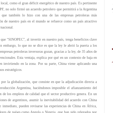
local, como el gran déficit energético de nuestro país. Es pertinente
F, no solo firmó un acuerdo petrolero que permitirá a la Argentina
no que también lo hizo con una de las empresas petroleras más
ión de nuestro país en el mundo se refuerce como un país atractivo
rnacional.
que “SINOPEC”, al invertir en nuestro país, tenga beneficios clave
n embargo, lo que no se dice es que la ley le abrió la puerta a los
empresas petroleras inversoras gozan, gracias a la ley, de 35 años de
encionales. Esta ventaja, explica por qué en un contexto de baja en
en invirtiendo en la zona. Por su parte, China viene aplicando una
sos estratégicos.
or la globalización, que consiste en que la adjudicación directa a
producción Argentina, haciéndonos imposible el afianzamiento del
n de los empleos de calidad que el sector productivo genera. En un
ones de argentinos, asumir la inevitabilidad del acuerdo con China
 inmediato, pueden revisarse las experiencias de China en África,
dores de países como Angola o Nigeria, que han sido relegados por