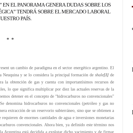
C” EN EL PANORAMA GENERA DUDAS SOBRE LOS
TÉGICA” TENDRÁ SOBRE EL MERCADO LABORAL
UESTRO PAÍS.
* *
esent un cambio de paradigma en el sector energético argentino. El
a Neuquina y se lo considera la principal formación de
shale
[1]
de
ra la obtención de gas y cuenta con importantísimos recursos de
es, lo que significa multiplicar por diez las actuales reservas de la
ebemos detener en el concepto de “hidrocarburos no convencionales”
Se denomina hidrocarburos no convencionales (petróleo y gas no
era extracción de un reservorio subterráneo, sino que se obtienen a
e requieren de enormes cantidades de agua e inversiones monetarias
ocarburos convencionales. Ahora bien, ya definido este término nos
 la Argentina está decidida a explotar dicho yacimiento y de firmar