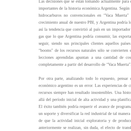
Las decisiones que se están tomando actualmente para de
importantes de la historia económica Argentina. Según e
hidrocarburos no convencionales en “Vaca Muerta” 
crecimiento anual de nuestro PBI, y Argentina podría lo
así la tendencia que convirtió al país en un importad
gas que lo que Argentina podría consumir, las exportac
seguir, siendo sus principales clientes aquellos paí
“booms” de los recursos naturales sólo se convierten e
lecciones aprendidas apuntan a una cantidad de cos
completamente a partir del desarrollo de “Vaca Muerta”
Por otra parte, analizando todo lo expuesto, pensa
económico argentino es un error. Las experiencias de c
recursos siempre han resultado insostenibles. Una hist
allá del período inicial de alta actividad y una planif
El éxito también podría requerir el avance de programa
un soporte y diversificar la red industrial de tal maner
de que la actividad inicial exploratoria y de produ
anteriormente se realizan, sin duda, el efecto de tra