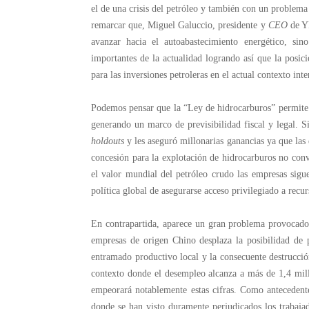
el de una crisis del petróleo y también con un problema 
remarcar que, Miguel Galuccio, presidente y
CEO
de YP
avanzar hacia el autoabastecimiento energético, si
importantes de la actualidad logrando así que la posic
para las inversiones petroleras en el actual contexto inte
Podemos pensar que la “Ley de hidrocarburos” permite 
generando un marco de previsibilidad fiscal y legal. Si
holdouts
y les aseguró millonarias ganancias ya que las 
concesión para la explotación de hidrocarburos no conv
el valor mundial del petróleo crudo las empresas sigu
política global de asegurarse acceso privilegiado a recur
En contrapartida, aparece un gran problema provocado p
empresas de origen Chino desplaza la posibilidad de 
entramado productivo local y la consecuente destrucció
contexto donde el desempleo alcanza a más de 1,4 mill
empeorará notablemente estas cifras. Como antecedente
donde se han visto duramente perjudicados los trabaja