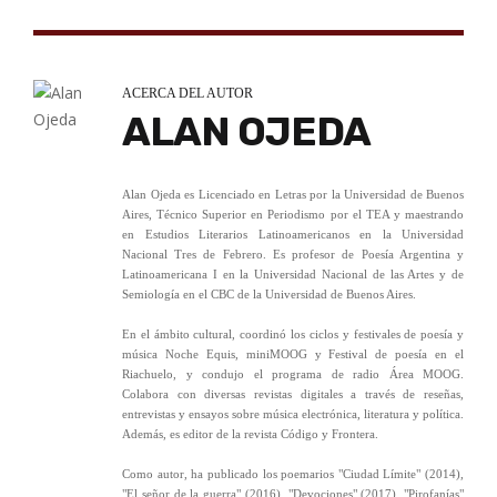
ACERCA DEL AUTOR
ALAN OJEDA
Alan Ojeda es Licenciado en Letras por la Universidad de Buenos
Aires, Técnico Superior en Periodismo por el TEA y maestrando
en Estudios Literarios Latinoamericanos en la Universidad
Nacional Tres de Febrero. Es profesor de Poesía Argentina y
Latinoamericana I en la Universidad Nacional de las Artes y de
Semiología en el CBC de la Universidad de Buenos Aires.
En el ámbito cultural, coordinó los ciclos y festivales de poesía y
música Noche Equis, miniMOOG y Festival de poesía en el
Riachuelo, y condujo el programa de radio Área MOOG.
Colabora con diversas revistas digitales a través de reseñas,
entrevistas y ensayos sobre música electrónica, literatura y política.
Además, es editor de la revista Código y Frontera.
Como autor, ha publicado los poemarios "Ciudad Límite" (2014),
"El señor de la guerra" (2016), "Devociones" (2017), "Pirofanías"