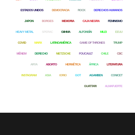
ESTADOS UNIDOS
DEMOCRACIA
ROCK
DERECHOS HUMANOS
JAPON
BORGES
MEMORIA
CAJA NEGRA
FEMINISMO
HEAVY METAL
SPERAC
GIIHMA
ALFONSÍN
MILEI
EEUU
COVID
MARX
LATINOAMÉRICA
GAME OF THRONES
TRUMP
MÉNEM
DERECHO
NIETZSCHE
FOUCAULT
CHILE
CBC
ARYA
ABORTO
HERMÉTICA
ÁFRICA
LITERATURA
INSTAGRAM
ASIA
IORIO
GOT
AGAMBEN
CONICET
GUATTARI
ALMAFUERTE