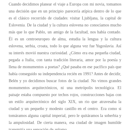
Cuando decidimos planear el viaje a Europa con mi novia, tomamos
una decisión que en un principio parecería atípica dentro de lo que
es el clásico recorrido de ciudades: visitar Ljubljana, la capital de
Eslovenia. De la ciudad y la cultura eslovena no conocíamos mucho
más que lo que Pablo, un amigo de la facultad, nos había contado.
Él es un centroeuropeo de alma, estudia la lengua y la cultura
eslovena, serbia, croata, todo lo que alguna vez fue Yugoslavia. Así
su interés movió nuestra curiosidad. ¿Cómo era esa pequeña ciudad,
pegada a Italia, con tanta tradición literaria, amor por la poesía y
llena de monumentos a poetas? ¿Qué pasaba en ese pacífico país que
había conseguido su independencia recién en 1991? Antes de decidir,
Belén y yo decidimos buscar fotos de la ciudad. No vimos grandes
monumentos arquitectónicos, ni una metrópolis tecnológica. El
paisaje estaba compuesto por techos rojos, construcciones bajas con
un estilo arquitectónico del siglo XIX, un rio que atravesaba la
ciudad y un pequeño y modesto castillo en el centro. Era como si
tomáramos alguna capital imperial, pero le quitáramos la soberbia y
la ampulosidad. De cierta manera, esa ciudad de imagen humilde
transmitía una sensación de aplomo.