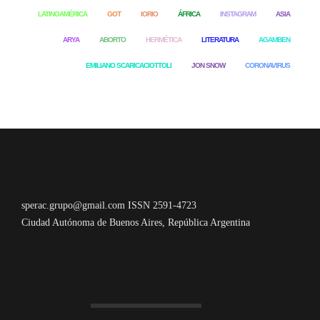
LATINOAMÉRICA
GOT
IORIO
ÁFRICA
INSTAGRAM
ASIA
ARYA
ABORTO
HERMÉTICA
LITERATURA
AGAMBEN
EMILIANO SCARICACIOTTOLI
JON SNOW
CORONAVIRUS
sperac.grupo@gmail.com ISSN 2591-4723
Ciudad Autónoma de Buenos Aires, República Argentina