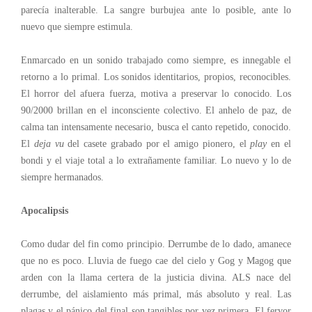
parecía inalterable. La sangre burbujea ante lo posible, ante lo
nuevo que siempre estimula.
Enmarcado en un sonido trabajado como siempre, es innegable el
retorno a lo primal. Los sonidos identitarios, propios, reconocibles.
El horror del afuera fuerza, motiva a preservar lo conocido. Los
90/2000 brillan en el inconsciente colectivo. El anhelo de paz, de
calma tan intensamente necesario, busca el canto repetido, conocido.
El
deja vu
del casete grabado por el amigo pionero, el
play
en el
bondi y el viaje total a lo extrañamente familiar. Lo nuevo y lo de
siempre hermanados.
Apocalipsis
Como dudar del fin como principio. Derrumbe de lo dado, amanece
que no es poco. Lluvia de fuego cae del cielo y Gog y Magog que
arden con la llama certera de la justicia divina. ALS nace del
derrumbe, del aislamiento más primal, más absoluto y real. Las
plagas y el pánico del final son tangibles por vez primera. El fervor