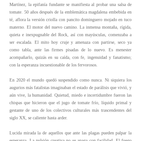
Martínez, la epifanía fundante se manifiesta al probar una salsa de
tomate. 50 años después de la emblemática magdalena embebida en
té, aflora la versión criolla con pancito dominguero mojado en tuco
materno. El motor del nuevo camino. La inmensa montaña, rígida,
quieta e inexpugnable del Rock, así con mayúsculas, comenzaba a
ser escalada. El mito hoy cruje y amenaza con partirse, seco ya
como tabla, ante las firmes pisadas de lo nuevo. Es menester
acompañarlo, quizás en su caída, con fe, ingenuidad y fanatismo;
con la esperanza incuestionable de los fervorosos.
En 2020 el mundo quedó suspendido como nunca. Ni siquiera los
augurios más fatalistas imaginaban el estado de parálisis que vivió, y
aún vive, la humanidad. Quietud, miedo e incertidumbre fueron las
chispas que hicieron que el jugo de tomate frío, líquido primal y
gestante de uno de los colectivos culturales más trascendentes del
siglo XX, se caliente hasta arder.
Lucida mirada la de aquellos que ante las plagas pueden palpar la
esperanza. La pulsión creativa no se apaga con facilidad. El fuego