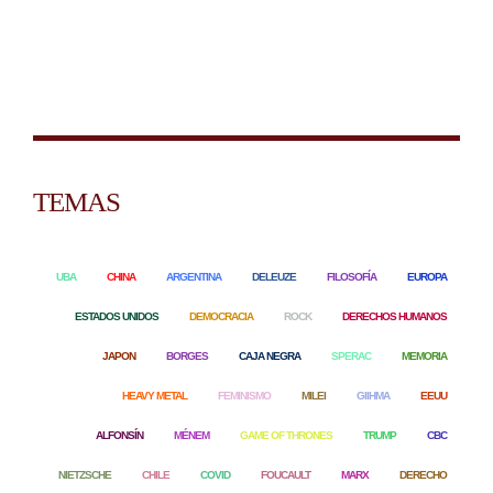
TEMAS
UBA
CHINA
ARGENTINA
DELEUZE
FILOSOFÍA
EUROPA
ESTADOS UNIDOS
DEMOCRACIA
ROCK
DERECHOS HUMANOS
JAPON
BORGES
CAJA NEGRA
SPERAC
MEMORIA
HEAVY METAL
FEMINISMO
MILEI
GIIHMA
EEUU
ALFONSÍN
MÉNEM
GAME OF THRONES
TRUMP
CBC
NIETZSCHE
CHILE
COVID
FOUCAULT
MARX
DERECHO