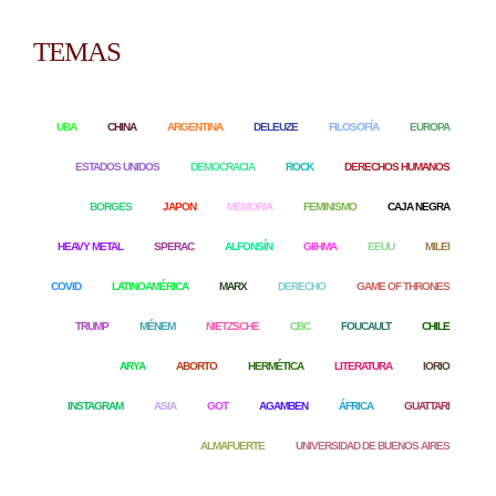
TEMAS
UBA
CHINA
ARGENTINA
DELEUZE
FILOSOFÍA
EUROPA
ESTADOS UNIDOS
DEMOCRACIA
ROCK
DERECHOS HUMANOS
BORGES
JAPON
MEMORIA
FEMINISMO
CAJA NEGRA
HEAVY METAL
SPERAC
ALFONSÍN
GIIHMA
EEUU
MILEI
COVID
LATINOAMÉRICA
MARX
DERECHO
GAME OF THRONES
TRUMP
MÉNEM
NIETZSCHE
CBC
FOUCAULT
CHILE
ARYA
ABORTO
HERMÉTICA
LITERATURA
IORIO
INSTAGRAM
ASIA
GOT
AGAMBEN
ÁFRICA
GUATTARI
ALMAFUERTE
UNIVERSIDAD DE BUENOS AIRES