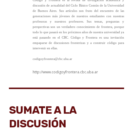
Código y Frontera es la revista de divulgación académica y
discusión de actualidad del Ciclo Básico Común de la Universidad
de Buenos Aires. Sus artículos son fruto del encuentro de las
generaciones más jóvenes de nuestros estudiantes con nuestras
profesoras y nuestros profesores. Sus temas, preguntas y
perspectivas son un verdadero conocimiento de frontera, porque
todo lo que pasará en los próximos años de nuestra universidad ya
está pasando en el CBC. Código y Frontera es una invitación
empaparse de discusiones fronterizas y a construir código para
intervenir en ellas.
codigoyfrontera@cbc.uba.ar
http://www.codigoyfrontera.cbc.uba.ar
SUMATE A LA
DISCUSIÓN