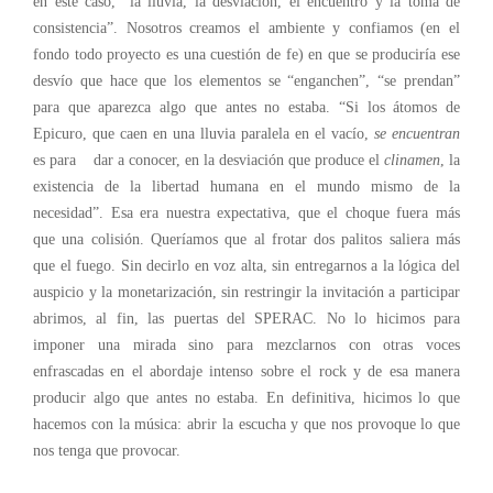
en este caso, “la lluvia, la desviación, el encuentro y la toma de
consistencia”. Nosotros creamos el ambiente y confiamos (en el
fondo todo proyecto es una cuestión de fe) en que se produciría ese
desvío que hace que los elementos se “enganchen”, “se prendan”
para que aparezca algo que antes no estaba. “Si los átomos de
Epicuro, que caen en una lluvia paralela en el vacío,
se encuentran
es para dar a conocer, en la desviación que produce el
clinamen
, la
existencia de la libertad humana en el mundo mismo de la
necesidad”. Esa era nuestra expectativa, que el choque fuera más
que una colisión. Queríamos que al frotar dos palitos saliera más
que el fuego. Sin decirlo en voz alta, sin entregarnos a la lógica del
auspicio y la monetarización, sin restringir la invitación a participar
abrimos, al fin, las puertas del SPERAC. No lo hicimos para
imponer una mirada sino para mezclarnos con otras voces
enfrascadas en el abordaje intenso sobre el rock y de esa manera
producir algo que antes no estaba. En definitiva, hicimos lo que
hacemos con la música: abrir la escucha y que nos provoque lo que
nos tenga que provocar.