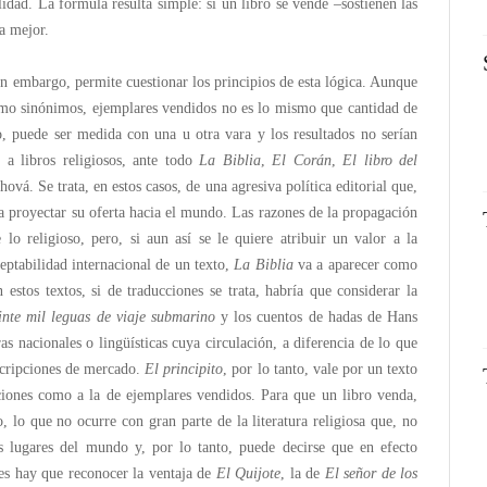
idad. La fórmula resulta simple: si un libro se vende –sostienen las
a mejor.
in embargo, permite cuestionar los principios de esta lógica. Aunque
como sinónimos, ejemplares vendidos no es lo mismo que cantidad de
to, puede ser medida con una u otra vara y los resultados no serían
 a libros religiosos, ante todo
La Biblia
,
El Corán
,
El libro del
ová. Se trata, en estos casos, de una agresiva política editorial que,
 proyectar su oferta hacia el mundo. Las razones de la propagación
 lo religioso, pero, si aun así se le quiere atribuir un valor a la
eptabilidad internacional de un texto,
La Biblia
va a aparecer como
estos textos, si de traducciones se trata, habría que considerar la
inte mil leguas de viaje submarino
y los cuentos de hadas de Hans
s nacionales o lingüísticas cuya circulación, a diferencia de lo que
rescripciones de mercado.
El principito
, por lo tanto, vale por un texto
cciones como a la de ejemplares vendidos. Para que un libro venda,
 lo que no ocurre con gran parte de la literatura religiosa que, no
os lugares del mundo y, por lo tanto, puede decirse que en efecto
nces hay que reconocer la ventaja de
El Quijote
, la de
El señor de los