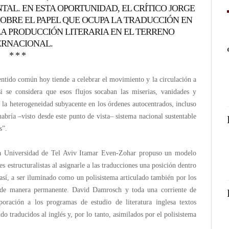
L. EN ESTA OPORTUNIDAD, EL CRÍTICO JORGE
SOBRE EL PAPEL QUE OCUPA LA TRADUCCIÓN EN
A PRODUCCIÓN LITERARIA EN EL TERRENO
ERNACIONAL.
* * *
ntido común hoy tiende a celebrar el movimiento y la circulación a
si se considera que esos flujos socaban las miserias, vanidades y
 la heterogeneidad subyacente en los órdenes autocentrados, incluso
habría –visto desde este punto de vista– sistema nacional sustentable
s”.
e la Universidad de Tel Aviv Itamar Even-Zohar propuso un modelo
s estructuralistas al asignarle a las traducciones una posición dentro
a, así, a ser iluminado como un polisistema articulado también por los
an de manera permanente. David Damrosch y toda una corriente de
poración a los programas de estudio de literatura inglesa textos
o traducidos al inglés y, por lo tanto, asimilados por el polisistema