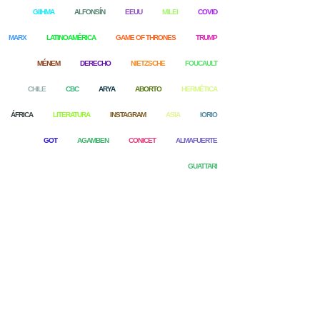
GIIHMA
ALFONSÍN
EEUU
MILEI
COVID
MARX
LATINOAMÉRICA
GAME OF THRONES
TRUMP
MÉNEM
DERECHO
NIETZSCHE
FOUCAULT
CHILE
CBC
ARYA
ABORTO
HERMÉTICA
ÁFRICA
LITERATURA
INSTAGRAM
ASIA
IORIO
GOT
AGAMBEN
CONICET
ALMAFUERTE
GUATTARI