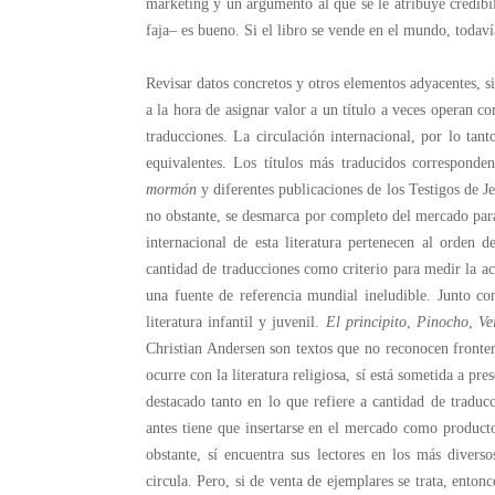
marketing y un argumento al que se le atribuye credibil
faja– es bueno. Si el libro se vende en el mundo, todaví
Revisar datos concretos y otros elementos adyacentes, s
a la hora de asignar valor a un título a veces operan 
traducciones. La circulación internacional, por lo tan
equivalentes. Los títulos más traducidos corresponden
mormón
y diferentes publicaciones de los Testigos de Jeh
no obstante, se desmarca por completo del mercado para
internacional de esta literatura pertenecen al orden de
cantidad de traducciones como criterio para medir la ac
una fuente de referencia mundial ineludible. Junto con 
literatura infantil y juvenil.
El principito
,
Pinocho
,
Ve
Christian Andersen son textos que no reconocen frontera
ocurre con la literatura religiosa, sí está sometida a p
destacado tanto en lo que refiere a cantidad de tradu
antes tiene que insertarse en el mercado como producto,
obstante, sí encuentra sus lectores en los más divers
circula. Pero, si de venta de ejemplares se trata, ento