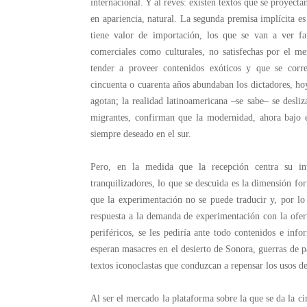
internacional. Y al revés: existen textos que se proyect
en apariencia, natural. La segunda premisa implícita es 
tiene valor de importación, los que se van a ver fa
comerciales como culturales, no satisfechas por el mer
tender a proveer contenidos exóticos y que se corre
cincuenta o cuarenta años abundaban los dictadores, hoy
agotan; la realidad latinoamericana –se sabe– se desliz
migrantes, confirman que la modernidad, ahora bajo e
siempre deseado en el sur.
Pero, en la medida que la recepción centra su in
tranquilizadores, lo que se descuida es la dimensión for
que la experimentación no se puede traducir y, por lo 
respuesta a la demanda de experimentación con la oferta
periféricos, se les pediría ante todo contenidos e in
esperan masacres en el desierto de Sonora, guerras de p
textos iconoclastas que conduzcan a repensar los usos de 
Al ser el mercado la plataforma sobre la que se da la ci