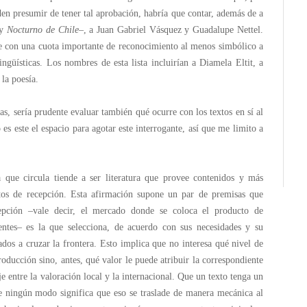
eden presumir de tener tal aprobación, habría que contar, además de a
y
Nocturno de Chile
–, a Juan Gabriel Vásquez y Guadalupe Nettel.
que con una cuota importante de reconocimiento al menos simbólico a
lingüísticas. Los nombres de esta lista incluirían a Diamela Eltit, a
la poesía.
s, sería prudente evaluar también qué ocurre con los textos en sí al
 es este el espacio para agotar este interrogante, así que me limito a
a que circula tiende a ser literatura que provee contenidos y más
tos de recepción. Esta afirmación supone un par de premisas que
epción –vale decir, el mercado donde se coloca el producto de
entes– es la que selecciona, de acuerdo con sus necesidades y su
dos a cruzar la frontera. Esto implica que no interesa qué nivel de
oducción sino, antes, qué valor le puede atribuir la correspondiente
je entre la valoración local y la internacional. Que un texto tenga un
de ningún modo significa que eso se traslade de manera mecánica al