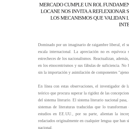
MERCADO CUMPLE UN ROL FUNDAMENTA
LOCANE NOS INVITA A REFLEXIONAR 
LOS MECANISMOS QUE VALIDAN L
INT
Dominado por un imaginario de raigambre liberal, el se
escala internacional. La apreciación no es equívoca 
estrecheces de los nacionalismos. Reactualizan, además,
en los etnocentrismos y sus fábulas de suficiencia. No 
sin la importación y asimilación de componentes “ajeno
En línea con estas observaciones, el investigador d
teórico que procura superar la rigidez de las concepcione
del sistema literario. El sistema literario nacional pas
sistemas de literaturas traducidas que lo transform
estudios en EE.UU., por su parte, alientan la incor
redactados originalmente en cualquier lengua que han sid
nacional.