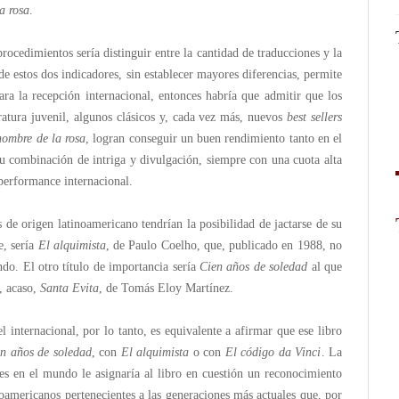
a rosa
.
rocedimientos sería distinguir entre la cantidad de traducciones y la
de estos dos indicadores, sin establecer mayores diferencias, permite
ara la recepción internacional, entonces habría que admitir que los
teratura juvenil, algunos clásicos y, cada vez más, nuevos
best sellers
nombre de la rosa
, logran conseguir un buen rendimiento tanto en el
u combinación de intriga y divulgación, siempre con una cuota alta
 performance internacional.
os de origen latinoamericano tendrían la posibilidad de jactarse de su
e, sería
El alquimista
, de Paulo Coelho, que, publicado en 1988, no
do. El otro título de importancia sería
Cien años de soledad
al que
, acaso,
Santa Evita
, de Tomás Eloy Martínez.
 internacional, por lo tanto, es equivalente a afirmar que ese libro
n años de soledad
, con
El alquimista
o con
El código da Vinci
. La
es en el mundo le asignaría al libro en cuestión un reconocimiento
inoamericanos pertenecientes a las generaciones más actuales que, por