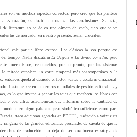
uales son en muchos aspectos correctos, pero creo que los planteos
a evaluación, conducirían a matizar las conclusiones. Se trata,
al de literatura no se da en una cámara de vacío, sino que se ve
uales las de mercado, en nuestro presente, serían cruciales.
ional vale por un libro exitoso. Los clásicos lo son porque esa
o del tiempo. Nadie discutiría
El Quijote
o
La divina comedia
, pero
entes mecanismos; reconocidos, por lo pronto, por los sistemas
 la mirada establece un corte temporal más contemporáneo y la
vo, entonces queda al desnudo el factor ventas a escala internacional.
odo si esto ocurre en los centros mundiales de gestión cultural– hay
os, es lo que invitan a pensar las fajas que recubren los libros con
ridad, o con cifras astronómicas que informan sobre la cantidad de
l mundo o en algún país con peso simbólico suficiente como para
Francia, trece ediciones agotadas en EE.UU., traducido a veintisiete
que ninguna de las grandes editoriales prescinde, da cuenta de que la
derechos de traducción– no deja de ser una buena estrategia de