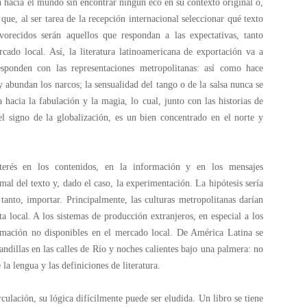
an hacia el mundo sin encontrar ningún eco en su contexto original o,
que, al ser tarea de la recepción internacional seleccionar qué texto
vorecidos serán aquellos que respondan a las expectativas, tanto
cado local. Así, la literatura latinoamericana de exportación va a
sponden con las representaciones metropolitanas: así como hace
 abundan los narcos; la sensualidad del tango o de la salsa nunca se
a hacia la fabulación y la magia, lo cual, junto con las historias de
l signo de la globalización, es un bien concentrado en el norte y
terés en los contenidos, en la información y en los mensajes
mal del texto y, dado el caso, la experimentación. La hipótesis sería
tanto, importar. Principalmente, las culturas metropolitanas darían
 local. A los sistemas de producción extranjeros, en especial a los
formación no disponibles en el mercado local. De América Latina se
andillas en las calles de Río y noches calientes bajo una palmera: no
la lengua y las definiciones de literatura.
rculación, su lógica difícilmente puede ser eludida. Un libro se tiene