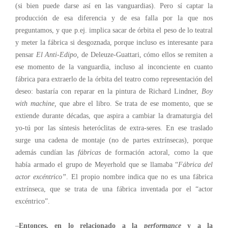
(si bien puede darse así en las vanguardias). Pero sí captar la
producción de esa diferencia y de esa falla por la que nos
preguntamos, y que p.ej. implica sacar de órbita el peso de lo teatral
y meter la fábrica si desgoznada, porque incluso es interesante para
pensar
El Anti-Edipo,
de Deleuze-Guattari, cómo ellos se remiten a
ese momento de la vanguardia, incluso al inconciente en cuanto
fábrica para extraerlo de la órbita del teatro como representación del
deseo: bastaría con reparar en la pintura de Richard Lindner,
Boy
with machine,
que abre el libro. Se trata de ese momento, que se
extiende durante décadas, que aspira a cambiar la dramaturgia del
yo-tú por las síntesis heteróclitas de extra-seres. En ese traslado
surge una cadena de montaje (no de partes extrínsecas), porque
además cundían las
fábricas
de formación actoral, como la que
había armado el grupo de Meyerhold que se llamaba “
Fábrica del
actor excéntrico”
. El propio nombre indica que no es una fábrica
extrínseca, que se trata de una fábrica inventada por el “actor
excéntrico”.
–
Entonces, en lo relacionado a la
performance
y a la