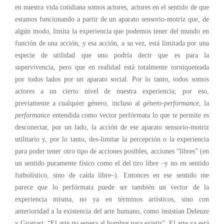
en nuestra vida cotidiana somos actores, actores en el sentido de que
estamos funcionando a partir de un aparato sensorio-motriz que, de
algún modo, limita la experiencia que podemos tener del mundo en
función de una acción, y esa acción, a su vez, está limitada por una
especie de utilidad que uno podría decir que es para la
supervivencia, pero que en realidad está totalmente torniqueteada
por todos lados por un aparato social. Por lo tanto, todos somos
actores a un cierto nivel de nuestra experiencia; por eso,
previamente a cualquier género, incluso al
género-performance
, la
performance
entendida como vector perfórmata lo que te permite es
desconectar, por un lado, la acción de ese aparato sensorio-motriz
utilitario y, por lo tanto, des-limitar la percepción o la experiencia
para poder tener otro tipo de acciones posibles, acciones “libres” (en
un sentido puramente físico como el del tiro libre –y no en sentido
futbolístico, sino de caída libre–). Entonces en ese sentido me
parece que lo perfórmata puede ser también un vector de la
experiencia misma, no ya en términos artísticos, sino con
anterioridad a la existencia del arte humano, como insistían Deleuze
y Guattari: “El arte no espera al hombre para existir”. El arte ya está