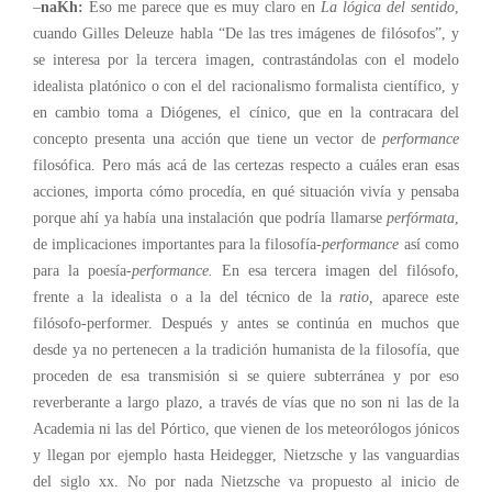
–
naKh:
Eso me parece que es muy claro en
La lógica del sentido
,
cuando Gilles Deleuze habla “De las tres imágenes de filósofos”, y
se interesa por la tercera imagen, contrastándolas con el modelo
idealista platónico o con el del racionalismo formalista científico, y
en cambio toma a Diógenes, el cínico, que en la contracara del
concepto presenta una acción que tiene un vector de
performance
filosófica. Pero más acá de las certezas respecto a cuáles eran esas
acciones, importa cómo procedía, en qué situación vivía y pensaba
porque ahí ya había una instalación que podría llamarse
perfórmata
,
de implicaciones importantes para la filosofía-
performance
así como
para la poesía-
performance.
En esa tercera imagen del filósofo,
frente a la idealista o a la del técnico de la
ratio,
aparece este
filósofo-performer. Después y antes se continúa en muchos que
desde ya no pertenecen a la tradición humanista de la filosofía, que
proceden de esa transmisión si se quiere subterránea y por eso
reverberante a largo plazo, a través de vías que no son ni las de la
Academia ni las del Pórtico, que vienen de los meteorólogos jónicos
y llegan por ejemplo hasta Heidegger, Nietzsche y las vanguardias
del siglo xx. No por nada Nietzsche va propuesto al inicio de