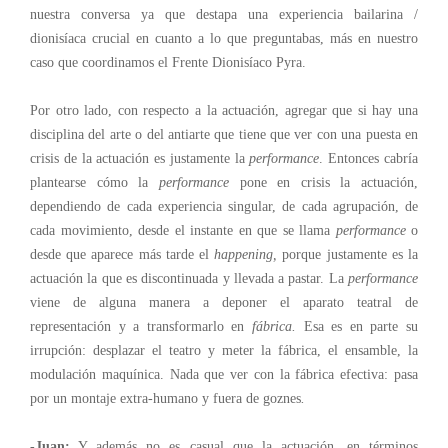
nuestra conversa ya que destapa una experiencia bailarina /
dionisíaca crucial en cuanto a lo que preguntabas, más en nuestro
caso que coordinamos el Frente Dionisíaco Pyra.
Por otro lado, con respecto a la actuación, agregar que si hay una
disciplina del arte o del antiarte que tiene que ver con una puesta en
crisis de la actuación es justamente la
performance
. Entonces cabría
plantearse cómo la
performance
pone en crisis la actuación,
dependiendo de cada experiencia singular, de cada agrupación, de
cada movimiento, desde el instante en que se llama
performance
o
desde que aparece más tarde el
happening,
porque justamente es la
actuación la que es discontinuada y llevada a pastar. La
performance
viene de alguna manera a deponer el aparato teatral de
representación y a transformarlo en
fábrica.
Esa es en parte su
irrupción: desplazar el teatro y meter la fábrica, el ensamble, la
modulación maquínica. Nada que ver con la fábrica efectiva: pasa
por un montaje extra-humano y fuera de goznes
.
-Juan:
Y además no es casual que la actuación, en términos