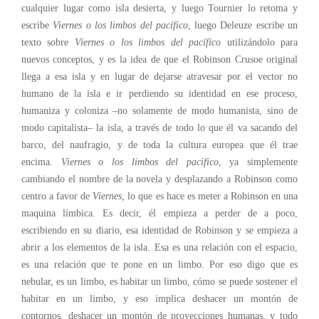
cualquier lugar como isla desierta, y luego Tournier lo retoma y
escribe
Viernes o los limbos del pacífico
, luego Deleuze escribe un
texto sobre
Viernes o los limbos del pacífico
utilizándolo para
nuevos conceptos, y es la idea de que el Robinson Crusoe original
llega a esa isla y en lugar de dejarse atravesar por el vector no
humano de la isla e ir perdiendo su identidad en ese proceso,
humaniza y coloniza –no solamente de modo humanista, sino de
modo capitalista– la isla, a través de todo lo que él va sacando del
barco, del naufragio, y de toda la cultura europea que él trae
encima.
Viernes o los limbos del pacifico
, ya simplemente
cambiando el nombre de la novela y desplazando a Robinson como
centro a favor de
Viernes,
lo que es hace es meter a Robinson en una
maquina límbica. Es decir, él empieza a perder de a poco,
escribiendo en su diario, esa identidad de Robinson y se empieza a
abrir a los elementos de la isla. Esa es una relación con el espacio,
es una relación que te pone en un limbo. Por eso digo que es
nebular, es un limbo, es habitar un limbo, cómo se puede sostener el
habitar en un limbo, y eso implica deshacer un montón de
contornos, deshacer un montón de proyecciones humanas, y todo