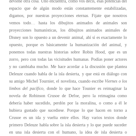
deviene otra cosa. Uno encuentra, como vos decís, esas potencias del
espacio que de algún modo están constantemente estabilizadas,
digamos, por nuestras proyecciones eternas. Fijate que nosotros
vemos todo… hasta los dibujitos animados de animales son
proyecciones humanísticas, los dibujitos animados animales de
Disney son lo opuesto a un devenir animal, ahí sí es exactamente lo
opuesto, porque es básicamente la humanización del animal, y
ponemos todas nuestras historias sobre Robin Hood, que es un
zorro, pero con todas las vicisitudes humanas. Podías poner actores
y no cambiaba mucho. Me hace acordar a la discusión que plantea
Deleuze cuando habla de la isla desierta, y que está en diálogo con
su amigo Michel Tournier, el novelista, cuando escribe
Viernes o los
limbos del pacífico
, donde lo que hace Tounier es reimaginar la
novela de Robinson Crusoe de Defoe, pero la reimagina como
debería haber sucedido, perdón por la moralina, o como a él le
hubiera gustado que sucediese. Porque lo que hacen en torno a
Crusoe es un ida y vuelta entre ellos. Hay varios textos donde
primero Deleuze habla sobre la isla desierta y lo que puede suceder
en una isla desierta con el humano, la idea de isla desierta o