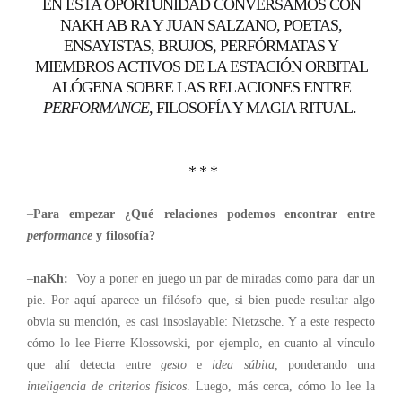
EN ESTA OPORTUNIDAD CONVERSAMOS CON
NAKH AB RA Y JUAN SALZANO, POETAS,
ENSAYISTAS, BRUJOS, PERFÓRMATAS Y
MIEMBROS ACTIVOS DE LA ESTACIÓN ORBITAL
ALÓGENA SOBRE LAS RELACIONES ENTRE
PERFORMANCE
, FILOSOFÍA Y MAGIA RITUAL.
* * *
–
Para empezar ¿Qué relaciones podemos encontrar entre
performance
y filosofía?
–
naKh:
Voy a poner en juego un par de miradas como para dar un
pie. Por aquí aparece un filósofo que, si bien puede resultar algo
obvia su mención, es casi insoslayable: Nietzsche. Y a este respecto
cómo lo lee Pierre Klossowski, por ejemplo, en cuanto al vínculo
que ahí detecta entre
gesto
e
idea súbita
, ponderando una
inteligencia de criterios físicos
. Luego, más cerca, cómo lo lee la