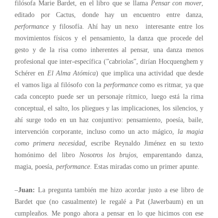
filósofa Marie Bardet, en el libro que se llama
Pensar con mover
,
editado por Cactus, donde hay un encuentro entre danza,
performance
y filosofía. Ahí hay un nexo interesante entre los
movimientos físicos y el pensamiento, la danza que procede del
gesto y de la risa como inherentes al pensar, una danza menos
profesional que inter-específica (”cabriolas”, dirían Hocquenghem y
Schérer en
El Alma Atómica
) que implica una actividad que desde
el vamos liga al filósofo con la
performance
como es ritmar, ya que
cada concepto puede ser un personaje rítmico, luego está la rima
conceptual, el salto, los pliegues y las implicaciones, los silencios, y
ahí surge todo en un haz conjuntivo: pensamiento, poesía, baile,
intervención corporante, incluso como un acto mágico,
la magia
como primera necesidad,
escribe Reynaldo Jiménez en su texto
homónimo del libro
Nosotros los brujos
, emparentando danza,
magia, poesía,
performance
. Estas miradas como un primer apunte.
–
Juan:
La pregunta también me hizo acordar justo a ese libro de
Bardet que (no casualmente) le regalé a Pat (Jawerbaum) en un
cumpleaños. Me pongo ahora a pensar en lo que hicimos con ese