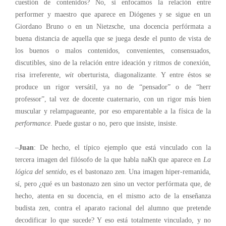
cuestión de contenidos? No, si enfocamos la relación entre
performer y maestro que aparece en Diógenes y se sigue en un
Giordano Bruno o en un Nietzsche, una docencia perfórmata a
buena distancia de aquella que se juega desde el punto de vista de
los buenos o malos contenidos, convenientes, consensuados,
discutibles, sino de la relación entre ideación y ritmos de conexión,
risa irreferente,
wit
oberturista, diagonalizante. Y entre éstos se
produce un rigor versátil, ya no de “pensador” o de “herr
professor”, tal vez de docente cuaternario, con un rigor más bien
muscular y relampagueante, por eso emparentable a la física de la
performance
. Puede gustar o no, pero que insiste, insiste.
–
Juan
: De hecho, el típico ejemplo que está vinculado con la
tercera imagen del filósofo de la que habla naKh que aparece en
La
lógica del sentido
, es el bastonazo zen. Una imagen hiper-remanida,
sí, pero ¿qué es un bastonazo zen sino un vector perfórmata que, de
hecho, atenta en su docencia, en el mismo acto de la enseñanza
budista zen, contra el aparato racional del alumno que pretende
decodificar lo que sucede? Y eso está totalmente vinculado, y no