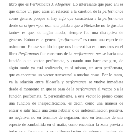
libro que es
Perfórmatas X Alógenos
. Lo interesante que pasó ahí es
que dimos un paso atrás en relación a la cuestión de la
performance
como género; porque si hay algo que caracteriza a la
performance
desde su
origen
−por usar una palabra que a Nietzsche no le gustaba
tanto− es que, de algún modo, siempre fue una disruptiva de
géneros. Entonces el género “
performance
” es como una especie de
oxímoron. En ese sentido lo que nos interesó hacer a nosotros en el
libro
Perfórmatas
fue corrernos de la
performance
per se
hacia una
función o un vector perfórmata, y cuando uno hace ese giro, de
algún modo ya está realizando, en sí mismo, un acto perfórmata,
que es encontrar un vector transversal a muchas cosas. Por lo tanto,
ya la relación entre filosofía y
performance
se vuelve inmediata
desde el momento en que se pasa de la
performance
al vector o a la
función perfórmata. Y, personalmente, a este vector lo pienso como
una función de inespecificación, es decir, como una manera de
entrar o salir hacia una zona nebular o de indeterminación positiva,
no negativa, no en términos de negación, sino en términos de una
especie de zambullida en el matiz, como encontrar la zona previa a
todas esas fronteras, a esa diferenciación de géneros, incluso de