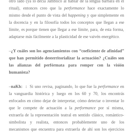
otro lado (ya lo decía Jámblico al hablar de la lengua bárbara en el
ritual), entonces creo que la
performance
hace exactamente lo
mismo desde el punto de vista del
happening
y que simplemente en
la docencia y en la filosofía todos los conceptos que llegan a ese
límite, es porque tienen que llegar a ese límite, para, de esta forma,
adaptarse más fácilmente a la plasticidad de ese vaivén energético.
–
¿Y cuáles son los agenciamientos con “coeficiente de afinidad”
que han permitido desterritorializar la actuación? ¿Cuáles son
las alianzas del perfórmata para romper con la visión
humanista?
–
naKh:
:
Si uno revisa, paginando, lo que fue la
performance
en
la vanguardia histórica y luego en los 60 y 70, los encontrás
enfocados en cómo dejar de interpretar, cómo detectar o inventar lo
que le compete de actuación a la
performance
por sí misma,
extraerla de la representación teatral en sentido clásico, romántico-
simbolista y realista, entonces probablemente uno de los
mecanismos que encuentra para extraerla de ahí son los ejercicios