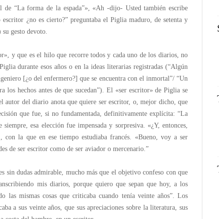
al de “La forma de la espada”», «Ah -dijo- Usted también escribe
scritor ¿no es cierto?” preguntaba el Piglia maduro, de setenta y
 su gesto devoto.
r», y que es el hilo que recorre todos y cada uno de los diarios, no
Piglia durante esos años o en la ideas literarias registradas (“Algún
 ingeniero [¿o del enfermero?] que se encuentra con el inmortal”/ “Un
a los hechos antes de que sucedan”). El «ser escritor» de Piglia se
l autor del diario anota que quiere ser escritor, o, mejor dicho, que
ecisión que fue, si no fundamentada, definitivamente explícita: “La
e siempre, esa elección fue impensada y sorpresiva. «¿Y, entonces,
, con la que en ese tiempo estudiaba francés. «Bueno, voy a ser
dades de ser escritor como de ser aviador o mercenario.”
 es sin dudas admirable, mucho más que el objetivo confeso con que
ranscribiendo mis diarios, porque quiero que sepan que hoy, a los
ndo las mismas cosas que criticaba cuando tenía veinte años”. Los
aba a sus veinte años, que sus apreciaciones sobre la literatura, sus