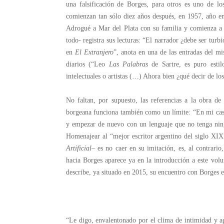
una falsificación de Borges, para otros es uno de los
comienzan tan sólo diez años después, en 1957, año en
Adrogué a Mar del Plata con su familia y comienza a e
todo- registra sus lecturas: “El narrador ¿debe ser tur
en
El Extranjero
”, anota en una de las entradas del m
diarios (“Leo
Las Palabras
de Sartre, es puro estil
intelectuales o artistas (…) Ahora bien ¿qué decir de los
No faltan, por supuesto, las referencias a la obra de
borgeana funciona también como un límite: “En mi caso
y empezar de nuevo con un lenguaje que no tenga ning
Homenajear al “mejor escritor argentino del siglo XI
Artificial
– es no caer en su imitación, es, al contrario
hacia Borges aparece ya en la introducción a este vol
describe, ya situado en 2015, su encuentro con Borges e
“Le digo, envalentonado por el clima de intimidad y ag