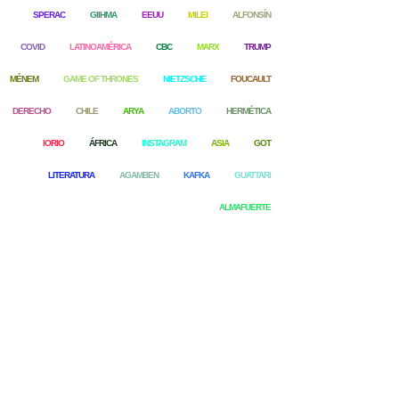
SPERAC
GIIHMA
EEUU
MILEI
ALFONSÍN
COVID
LATINOAMÉRICA
CBC
MARX
TRUMP
MÉNEM
GAME OF THRONES
NIETZSCHE
FOUCAULT
DERECHO
CHILE
ARYA
ABORTO
HERMÉTICA
IORIO
ÁFRICA
INSTAGRAM
ASIA
GOT
LITERATURA
AGAMBEN
KAFKA
GUATTARI
ALMAFUERTE