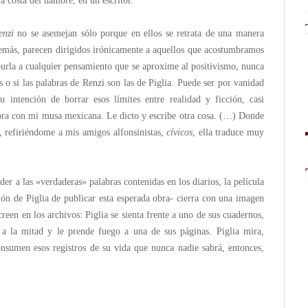
a costa del hambre, en un escritor.
enzi
no se asemejan sólo porque en ellos se retrata de una manera
además, parecen dirigidos irónicamente a aquellos que acostumbramos
burla a cualquier pensamiento que se aproxime al positivismo, nunca
o si las palabras de Renzi son las de Piglia. Puede ser por vanidad
u intención de borrar esos límites entre realidad y ficción, casi
hora con mi musa mexicana. Le dicto y escribe otra cosa. (…) Donde
, refiriéndome a mis amigos alfonsinistas,
cívicos
, ella traduce muy
er a las «verdaderas» palabras contenidas en los diarios, la película
ión de Piglia de publicar esta esperada obra- cierra con una imagen
reen en los archivos: Piglia se sienta frente a uno de sus cuadernos,
e a la mitad y le prende fuego a una de sus páginas. Piglia mira,
onsumen esos registros de su vida que nunca nadie sabrá, entonces,