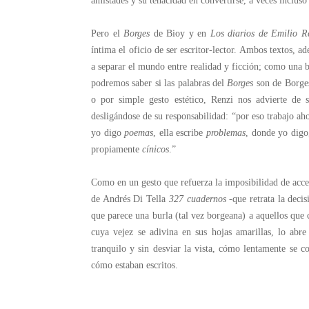
amistades y su tenacidad en convertirse, a veces incluso 
Pero el
Borges
de Bioy y en
Los diarios de Emilio R
íntima el oficio de ser escritor-lector. Ambos textos, 
a separar el mundo entre realidad y ficción; como una 
podremos saber si las palabras del
Borges
son de Borges 
o por simple gesto estético, Renzi nos advierte de s
desligándose de su responsabilidad: “por eso trabajo a
yo digo
poemas
, ella escribe
problemas
, donde yo digo
propiamente
cínicos
.”
Como en un gesto que refuerza la imposibilidad de acced
de Andrés Di Tella
327 cuadernos
-que retrata la decis
que parece una burla (tal vez borgeana) a aquellos que c
cuya vejez se adivina en sus hojas amarillas, lo abr
tranquilo y sin desviar la vista, cómo lentamente se c
cómo estaban escritos.