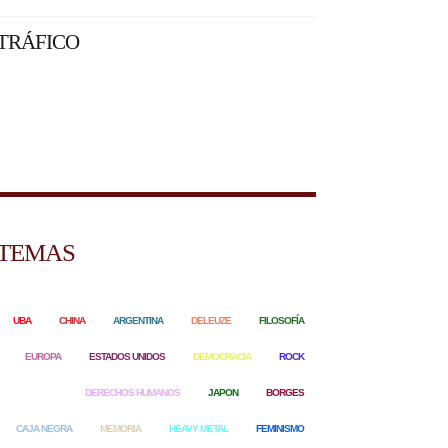
TRÁFICO
TEMAS
UBA
CHINA
ARGENTINA
DELEUZE
FILOSOFÍA
EUROPA
ESTADOS UNIDOS
DEMOCRACIA
ROCK
DERECHOS HUMANOS
JAPON
BORGES
CAJA NEGRA
MEMORIA
HEAVY METAL
FEMINISMO