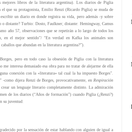
 mejores libros de la literatura argentina). Los diarios de Piglia
 el que su protagonista, Emilio Renzi (Ricardo Piglia) se muda de
scribir un diario en donde registra su vida, pero además -y sobre
bio o distante? Turbio: Dosto, Faulkner; distante: Hemingway, Camus
ismo año 57, observaciones que se repetirán a lo largo de todos los
o, en el mejor sentido”/ “En verdad en Kafka los animales son
 caballos que abundan en la literatura argentina?”).
 Borges, pero en todo caso la obsesión de Piglia con la literatura
 me interesa demasiado esa obra para no tratar de alejarme de ella
una conexión con la «literatura» tal cual la ha impuesto Borges”.
X” -como dijera Renzi de Borges, provocativamente, en
Respiración
, crear un lenguaje literario completamente distinto. La admiración
umen de los diarios (“Años de formación”) cuando Piglia (¿Renzi?)
n su juventud:
radecido por la sensación de estar hablando con alguien de igual a