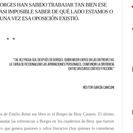
 BORGES HAN SABIDO TRABAJAR TAN BIEN ESE
CASI IMPOSIBLE SABER DE QUÉ LADO ESTAMOS O
UNA VEZ ESA OPOSICIÓN EXISTIÓ.
* *
“TAL VEZ PIGLIA SEA, DESPUÉS DE BORGES, QUIEN MEJOR EJERCE EN LAS ENTREVISTAS
LA TAREA DE FICCIONALIZAR LAS AFIRMACIONES PERSONALES, CONFUNDIR LA DIFERENCIA
ENTRE DISCURSO CRÍTICO Y FICCIÓN.”
NÉSTOR GARCÍA CANCLINI
os de Emilio Renzi
ese libro es el
Borges
de Bioy Casares. El último
ndar las referencias a Borges en los cuadernos de Bioy que fueron
o que genera pasiones y odios literarios (hay quienes lo consideran