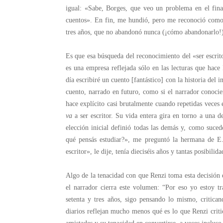
igual: «Sabe, Borges, que veo un problema en el fin
cuentos». En fin, me hundió, pero me reconoció como e
tres años, que no abandonó nunca (¡cómo abandonarlo!)
Es que esa búsqueda del reconocimiento del «ser escrito
es una empresa reflejada sólo en las lecturas que hace 
día escribiré un cuento [fantástico] con la historia del
cuento, narrado en futuro, como si el narrador conocier
hace explícito casi brutalmente cuando repetidas veces e
va
a ser escritor. Su vida entera gira en torno a una d
elección inicial definió todas las demás y, como suced
qué pensás estudiar?», me preguntó la hermana de E.
escritor», le dije, tenía dieciséis años y tantas posibili
Algo de la tenacidad con que Renzi toma esta decisión
el narrador cierra este volumen: “Por eso yo estoy t
setenta y tres años, sigo pensando lo mismo, critica
diarios reflejan mucho menos qué es lo que Renzi critic